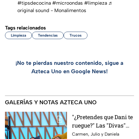
#tipsdecocina
#microondas
#limpieza
♬
original sound - Monalimentos
Tags relacionados
Limpieza
Tendencias
Trucos
¡No te pierdas nuestro contenido, sigue a
Azteca Uno en Google News!
GALERÍAS Y NOTAS AZTECA UNO
"¿Pretendes que Dani te
ruegue?" Las "Divas"
lamentan el
Carmen, Julio y Daniela