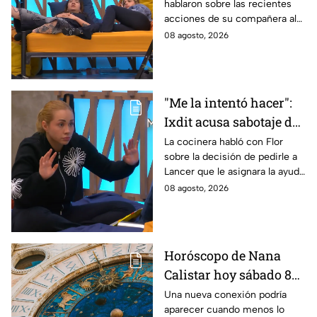
hablaron sobre las recientes
comportamiento de
acciones de su compañera al
Michelle en MasterChef
interior del Mundo MasterChef
08 agosto, 2026
24/7
"Me la intentó hacer":
Ixdit acusa sabotaje de
Ramahá en la pasada
La cocinera habló con Flor
sobre la decisión de pedirle a
gala de salvación de
Lancer que le asignara la ayuda
MasterChef 24/7
de Ramahá y no la de Daniela
08 agosto, 2026
Horóscopo de Nana
Calistar hoy sábado 8
de agosto del 2026 para
Una nueva conexión podría
aparecer cuando menos lo
cada signo; una