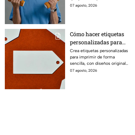
recuperar fuerza, movilidad y
07 agosto, 2026
seguridad en los movimientos
cotidianos.
Cómo hacer etiquetas
personalizadas para
imprimir
Crea etiquetas personalizadas
para imprimir de forma
sencilla, con diseños originales
y detalles adaptados a tus
07 agosto, 2026
gustos, eventos o proyectos.