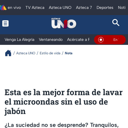
en vivo
TV Azteca
Azteca UNO
Azteca 7
Deportes
Notic
Venga La Alegría
Ventaneando
Acércate a Rocío
Al Extremo
En Vivo
Azteca UNO
Estilo de vida
Nota
Esta es la mejor forma de lavar
el microondas sin el uso de
jabón
¿La suciedad no se desprende? Tranquilos,