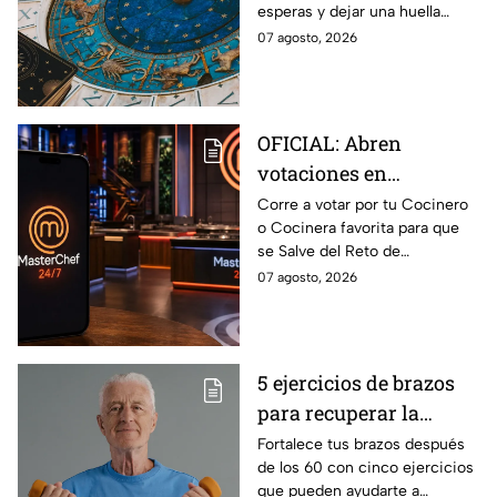
esperas y dejar una huella
conexión inesperada
importante.
07 agosto, 2026
podría transformar tus
próximos días
OFICIAL: Abren
votaciones en
MasterChef 24/7 para
Corre a votar por tu Cocinero
o Cocinera favorita para que
que salves a un
se Salve del Reto de
Cocinero del Reto de
Eliminación de MasterChef
07 agosto, 2026
Eliminación de este
24/7 de este próximo
domingo
domingo.
5 ejercicios de brazos
para recuperar la
fuerza después de los
Fortalece tus brazos después
de los 60 con cinco ejercicios
60
que pueden ayudarte a