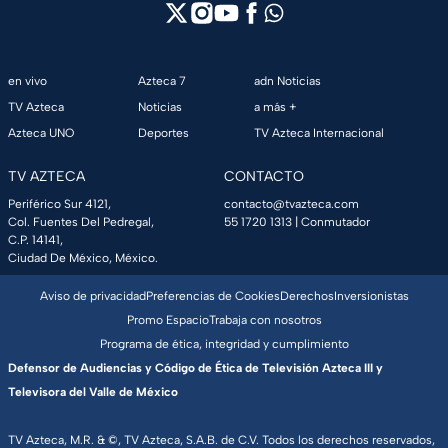
en vivo
Azteca 7
adn Noticias
TV Azteca
Noticias
a más +
Azteca UNO
Deportes
TV Azteca Internacional
TV AZTECA
CONTACTO
Periférico Sur 4121,
contacto@tvazteca.com
Col. Fuentes Del Pedregal,
55 1720 1313
| Conmutador
C.P. 14141,
Ciudad De México, México.
Aviso de privacidad
Preferencias de Cookies
Derechos
Inversionistas
Promo Espacio
Trabaja con nosotros
Programa de ética, integridad y cumplimiento
Defensor de Audiencias y Código de Ética de Televisión Azteca III y
Televisora del Valle de México
TV Azteca, M.R. & ©, TV Azteca, S.A.B. de C.V. Todos los derechos reservados,