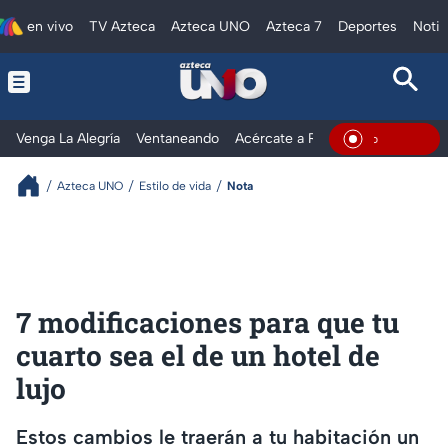
en vivo
TV Azteca
Azteca UNO
Azteca 7
Deportes
Notic
Venga La Alegría
Ventaneando
Acércate a Rocío
Al Extremo
En Vivo
Azteca UNO
Estilo de vida
Nota
7 modificaciones para que tu
cuarto sea el de un hotel de
lujo
Estos cambios le traerán a tu habitación un