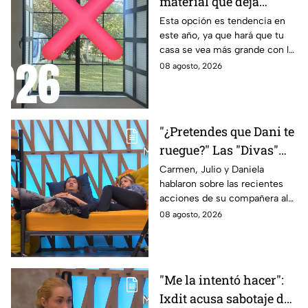
material que deja
entrar la luz y evita
Esta opción es tendencia en
este año, ya que hará que tu
miradas indiscretas en
casa se vea más grande con la
casa
entrada de los rayos del sol
08 agosto, 2026
"¿Pretendes que Dani te
ruegue?" Las "Divas"
lamentan el
Carmen, Julio y Daniela
hablaron sobre las recientes
comportamiento de
acciones de su compañera al
Michelle en MasterChef
interior del Mundo MasterChef
08 agosto, 2026
24/7
"Me la intentó hacer":
Ixdit acusa sabotaje de