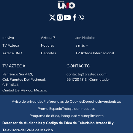
en vivo
Azteca 7
adn Noticias
TV Azteca
Noticias
a más +
Azteca UNO
Deportes
TV Azteca Internacional
TV AZTECA
CONTACTO
Periférico Sur 4121,
contacto@tvazteca.com
Col. Fuentes Del Pedregal,
55 1720 1313
| Conmutador
C.P. 14141,
Ciudad De México, México.
Aviso de privacidad
Preferencias de Cookies
Derechos
Inversionistas
Promo Espacio
Trabaja con nosotros
Programa de ética, integridad y cumplimiento
Defensor de Audiencias y Código de Ética de Televisión Azteca III y
Televisora del Valle de México