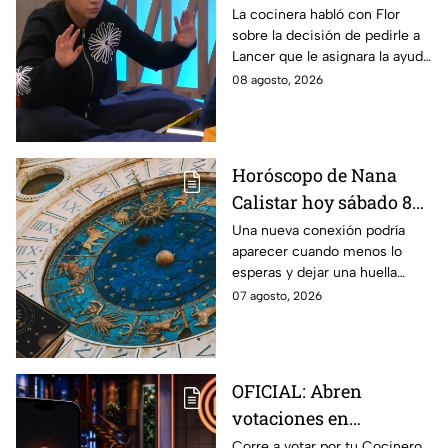
Ramahá en la pasada
La cocinera habló con Flor
sobre la decisión de pedirle a
gala de salvación de
Lancer que le asignara la ayuda
MasterChef 24/7
de Ramahá y no la de Daniela
08 agosto, 2026
Horóscopo de Nana
Calistar hoy sábado 8
de agosto del 2026 para
Una nueva conexión podría
aparecer cuando menos lo
cada signo; una
esperas y dejar una huella
conexión inesperada
importante.
07 agosto, 2026
podría transformar tus
próximos días
OFICIAL: Abren
votaciones en
MasterChef 24/7 para
Corre a votar por tu Cocinero