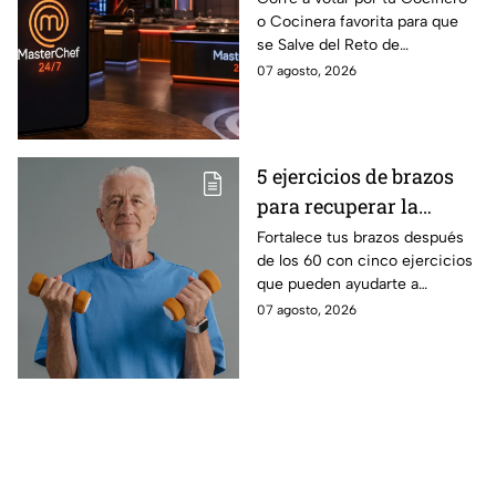
o Cocinera favorita para que
que salves a un
se Salve del Reto de
Cocinero del Reto de
Eliminación de MasterChef
07 agosto, 2026
Eliminación de este
24/7 de este próximo
domingo
domingo.
5 ejercicios de brazos
para recuperar la
fuerza después de los
Fortalece tus brazos después
de los 60 con cinco ejercicios
60
que pueden ayudarte a
recuperar fuerza, movilidad y
07 agosto, 2026
seguridad en los movimientos
cotidianos.