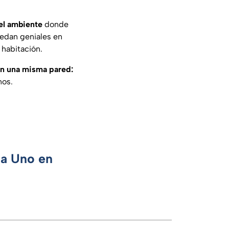
del ambiente
donde
uedan geniales en
 habitación.
en una misma pared:
nos.
ca Uno en