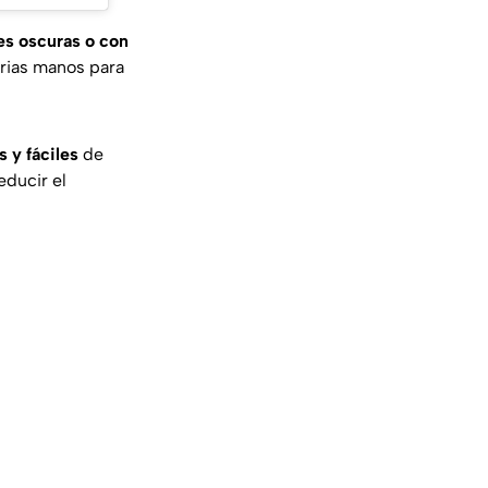
es oscuras o con
arias manos para
s y fáciles
de
educir el