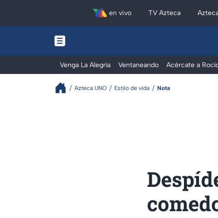
en vivo
TV Azteca
Aztec
Venga La Alegría
Ventaneando
Acércate a Rocí
Azteca UNO
Estilo de vida
Nota
Despíde
comedor