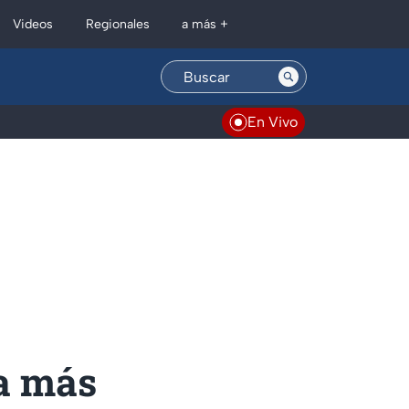
Regionales
Videos
a más +
En Vivo
va más