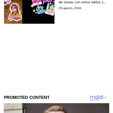
de tareas con estos bellos y
clases
divertidos stickers de los Saja
05 agosto, 2026
Boys. ¡Mira las plantillas!