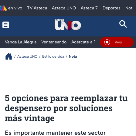
en vivo
TV Azteca
Azteca UNO
Azteca 7
Deportes
Notic
Venga La Alegría
Ventaneando
Acércate a Rocío
Al Extremo
En Vivo
Azteca UNO
Estilo de vida
Nota
5 opciones para reemplazar tu
despensero por soluciones
más vintage
Es importante mantener este sector