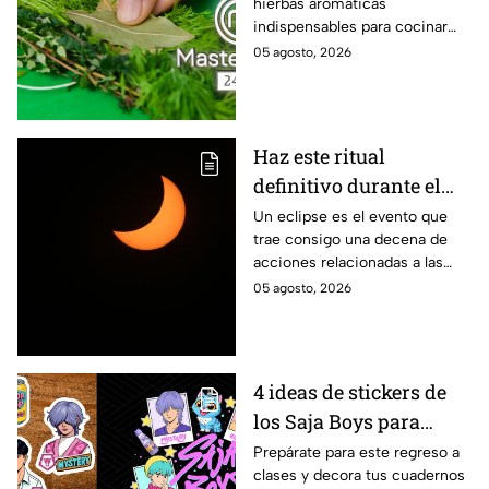
hierbas aromáticas
cocina para dar más
indispensables para cocinar
sabor a tus platillos
como en MasterChef 24/7.
05 agosto, 2026
Haz este ritual
definitivo durante el
eclipse de agosto para
Un eclipse es el evento que
trae consigo una decena de
encontrar el amor
acciones relacionadas a las
energías. Por eso se anima a
05 agosto, 2026
realizar este ritual para
encontrar el amor.
4 ideas de stickers de
los Saja Boys para
forrar libretas de tareas
Prepárate para este regreso a
clases y decora tus cuadernos
para este regreso a