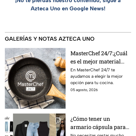
¡No te pierdas nuestro contenido, sigue a
Azteca Uno en Google News!
GALERÍAS Y NOTAS AZTECA UNO
MasterChef 24/7:¿Cuál
es el mejor material
para una sartén?
En MasterChef 24/7 te
ayudamos a elegir la mejor
opción para tu cocina.
05 agosto, 2026
¿Cómo tener un
armario cápsula para
este regreso a clases
No necesitas gastar mucho