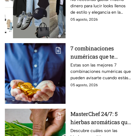
dinero para lucir looks llenos
2026? Lucirás
de estilo y elegancia en la
sofisticada y elegante
escuela, solo prendas básicas
05 agosto, 2026
con prendas básicas
que aquí te compartiremos.
sin gastar mucho
dinero
7 combinaciones
numéricas que te
avisan que un milagro
Estas son las mejores 7
combinaciones numéricas que
económico está en
pueden avisarte cuando estás
camino
a punto de vivir un milagro en
05 agosto, 2026
el aspecto financiero y recibir
riqueza
MasterChef 24/7: 5
hierbas aromáticas que
no pueden faltar en tu
Descubre cuáles son las