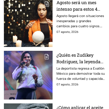
Agosto será un mes
intenso para estos 4
signos del zodiaco
Agosto llegará con situaciones
inesperadas y grandes
cambios para cuatro signos.
Aunque el mes será intenso,
07 agosto, 2026
cada experiencia tendrá una
razón de ser.
¿Quién es Zudikey
Rodríguez, la leyenda
Roja que regresa en la
La deportista regresa a Exatlón
México para demostrar toda su
décima temporada de
fuerza de voluntad y capacidad
Exatlón México?
física y mental.
07 agosto, 2026
¿Cómo aplicar el aceite