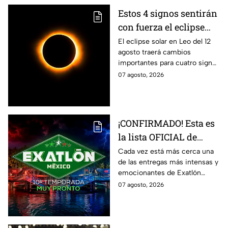
Estos 4 signos sentirán
con fuerza el eclipse
solar del 12 de agosto
El eclipse solar en Leo del 12
agosto traerá cambios
importantes para cuatro signos
del zodiaco, que podrían
07 agosto, 2026
comenzar una nueva etapa en
sus vidas.
¡CONFIRMADO! Esta es
la lista OFICIAL de
todos los atletas que
Cada vez está más cerca una
de las entregas más intensas y
estarán en la décima
emocionantes de Exatlón
temporada de Exatlón
México.
07 agosto, 2026
México