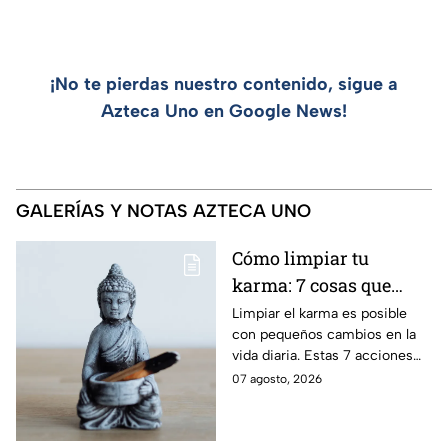
¡No te pierdas nuestro contenido, sigue a
Azteca Uno en Google News!
GALERÍAS Y NOTAS AZTECA UNO
Cómo limpiar tu
karma: 7 cosas que
debes hacer desde
Limpiar el karma es posible
con pequeños cambios en la
ahora
vida diaria. Estas 7 acciones
pueden ayudarte a soltar lo
07 agosto, 2026
negativo y atraer energía
positiva.