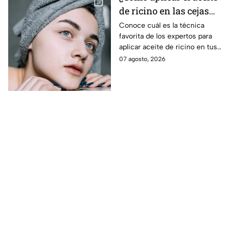
de ricino en las cejas
correctamente sin
Conoce cuál es la técnica
favorita de los expertos para
obstruir los poros de la
aplicar aceite de ricino en tus
piel?
cejas y hacerlas mpás tupidas
07 agosto, 2026
sin dañar tu piel u obstruir los
poros