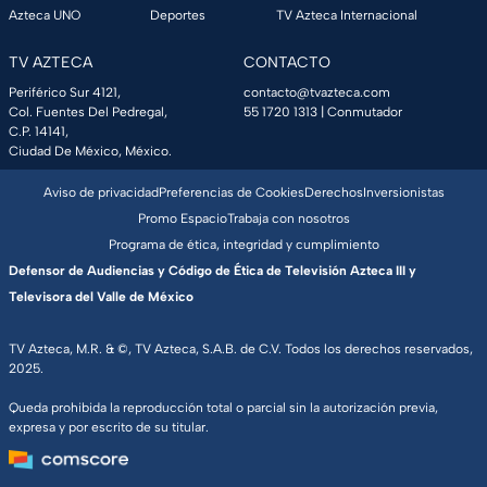
Azteca UNO
Deportes
TV Azteca Internacional
TV AZTECA
CONTACTO
Periférico Sur 4121,
contacto@tvazteca.com
Col. Fuentes Del Pedregal,
55 1720 1313
| Conmutador
C.P. 14141,
Ciudad De México, México.
Aviso de privacidad
Preferencias de Cookies
Derechos
Inversionistas
Promo Espacio
Trabaja con nosotros
Programa de ética, integridad y cumplimiento
Defensor de Audiencias y Código de Ética de Televisión Azteca III y
Televisora del Valle de México
TV Azteca, M.R. & ©, TV Azteca, S.A.B. de C.V. Todos los derechos reservados,
2025.
Queda prohibida la reproducción total o parcial sin la autorización previa,
expresa y por escrito de su titular.