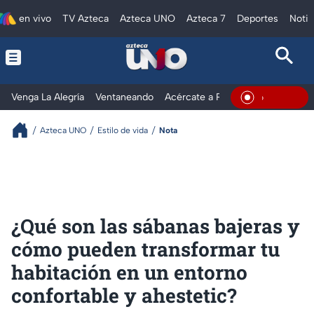
en vivo
TV Azteca
Azteca UNO
Azteca 7
Deportes
Notic
Venga La Alegría
Ventaneando
Acércate a Rocío
Al Extremo
En Vivo
Azteca UNO
Estilo de vida
Nota
¿Qué son las sábanas bajeras y
cómo pueden transformar tu
habitación en un entorno
confortable y ahestetic?