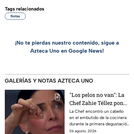
Tags relacionados
Notas
¡No te pierdas nuestro contenido, sigue a
Azteca Uno en Google News!
GALERÍAS Y NOTAS AZTECA UNO
"Los pelos no van": La
Chef Zahie Téllez pone
en evidencia a Carmen
La Chef encontró un cabello
en el embutido de la cocinera
en la gala de mandiles
durante la primera degustación
negros de MasterChef
de la noche
06 agosto, 2026