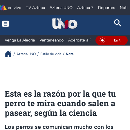
en vivo
TV Azteca
Azteca UNO
Azteca 7
Deportes
Notic
Venga La Alegría
Ventaneando
Acércate a Rocío
Al Extremo
En Vivo
Azteca UNO
Estilo de vida
Nota
Esta es la razón por la que tu
perro te mira cuando salen a
pasear, según la ciencia
Los perros se comunican mucho con los