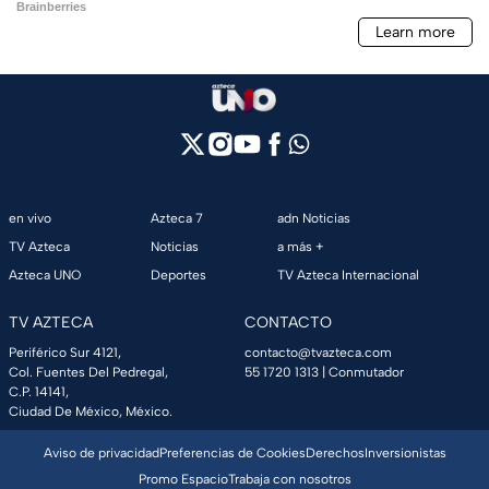
en vivo
Azteca 7
adn Noticias
TV Azteca
Noticias
a más +
Azteca UNO
Deportes
TV Azteca Internacional
TV AZTECA
CONTACTO
Periférico Sur 4121,
contacto@tvazteca.com
Col. Fuentes Del Pedregal,
55 1720 1313
| Conmutador
C.P. 14141,
Ciudad De México, México.
Aviso de privacidad
Preferencias de Cookies
Derechos
Inversionistas
Promo Espacio
Trabaja con nosotros