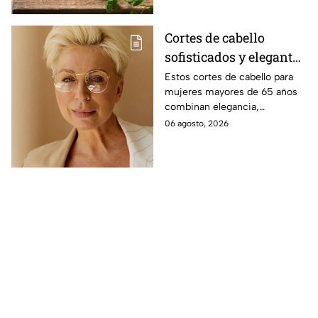
Cortes de cabello
sofisticados y elegantes
para mujeres mayores
Estos cortes de cabello para
mujeres mayores de 65 años
de 65 años
combinan elegancia,
comodidad y estilo, con
06 agosto, 2026
opciones que favorecen las
facciones y nunca pasan de
moda.