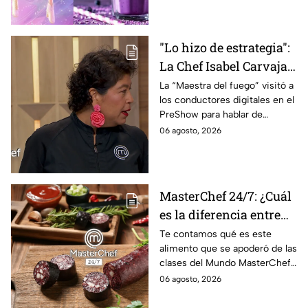
deliciosas
"Lo hizo de estrategia":
La Chef Isabel Carvajal
opina sobre la decisión
La “Maestra del fuego” visitó a
los conductores digitales en el
de Ramahá de subir a
PreShow para hablar de
Daniela al balcón de
algunos de los sucesos más
06 agosto, 2026
MasterChef 24/7
polémicos de la competencia
MasterChef 24/7: ¿Cuál
es la diferencia entre
morcilla y moronga?
Te contamos qué es este
alimento que se apoderó de las
clases del Mundo MasterChef
24/7.
06 agosto, 2026