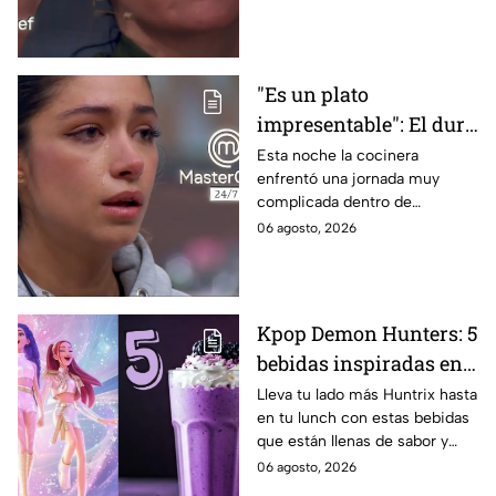
24/7
"Es un plato
impresentable": El duro
regaño que hizo llorar a
Esta noche la cocinera
enfrentó una jornada muy
Michelle dentro de
complicada dentro de
MasterChef 24/7
MasterChef 24/7.
06 agosto, 2026
Kpop Demon Hunters: 5
bebidas inspiradas en
las guerreras Huntrix
Lleva tu lado más Huntrix hasta
en tu lunch con estas bebidas
para llevar a la escuela
que están llenas de sabor y
este regreso a clases
frescura.
06 agosto, 2026
2026; son saludables y