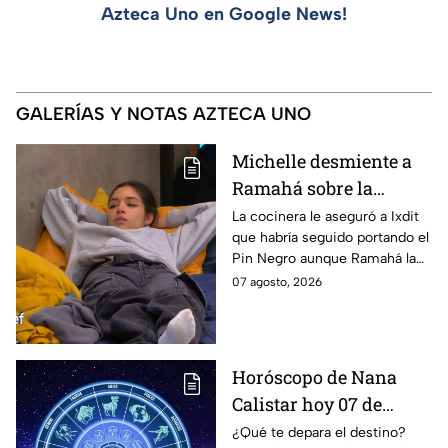
Azteca Uno en Google News!
GALERÍAS Y NOTAS AZTECA UNO
Michelle desmiente a
Ramahá sobre la
designación del Pin
La cocinera le aseguró a Ixdit
que habría seguido portando el
Negro a un integrante
Pin Negro aunque Ramahá la
de las "Divas" en
hubiera subido al balcón
07 agosto, 2026
MasterChef 24/7
Horóscopo de Nana
Calistar hoy 07 de
agosto; estos signos
¿Qué te depara el destino?