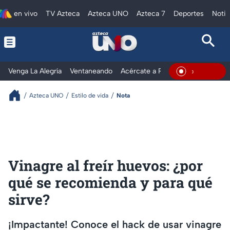
en vivo
TV Azteca
Azteca UNO
Azteca 7
Deportes
Notic
Venga La Alegría
Ventaneando
Acércate a Rocío
Al Extremo
En Vivo
Azteca UNO
Estilo de vida
Nota
Vinagre al freír huevos: ¿por
qué se recomienda y para qué
sirve?
¡Impactante! Conoce el hack de usar vinagre