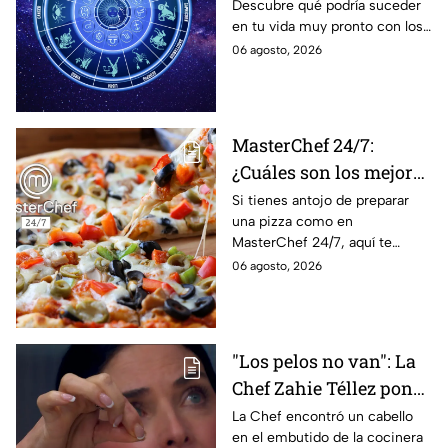
Descubre qué podría suceder
podrían dejar de estar
en tu vida muy pronto con los
solteros más pronto de
horóscopos de Nana Calistar;
06 agosto, 2026
lo que imaginan y
tendrás toda la información
recibir propuestas
para afrontar el futuro.
laborales
MasterChef 24/7:
¿Cuáles son los mejores
quesos para preparar
Si tienes antojo de preparar
una pizza como en
pizza en casa?
MasterChef 24/7, aquí te
contamos todo lo que debes
06 agosto, 2026
saber antes de poner manos
en la masa.
"Los pelos no van": La
Chef Zahie Téllez pone
en evidencia a Carmen
La Chef encontró un cabello
en el embutido de la cocinera
en la gala de mandiles