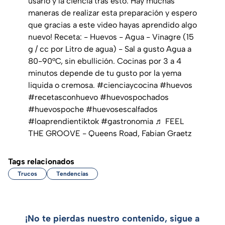
usarlo y la ciencia tras esto. Hay muchas
maneras de realizar esta preparación y espero
que gracias a este video hayas aprendido algo
nuevo! Receta: - Huevos - Agua - Vinagre (15
g / cc por Litro de agua) - Sal a gusto Agua a
80-90°C, sin ebullición. Cocinas por 3 a 4
minutos depende de tu gusto por la yema
liquida o cremosa.
#cienciaycocina
#huevos
#recetasconhuevo
#huevospochados
#huevospoche
#huevosescalfados
#loaprendientiktok
#gastronomia
♬ FEEL
THE GROOVE - Queens Road, Fabian Graetz
Tags relacionados
Trucos
Tendencias
¡No te pierdas nuestro contenido, sigue a