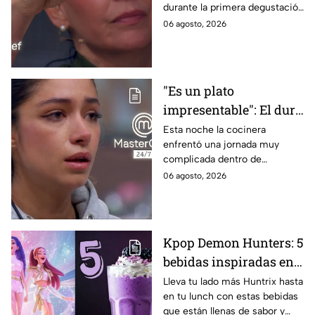
durante la primera degustación
negros de MasterChef
de la noche
06 agosto, 2026
24/7
"Es un plato
impresentable": El duro
regaño que hizo llorar a
Esta noche la cocinera
enfrentó una jornada muy
Michelle dentro de
complicada dentro de
MasterChef 24/7
MasterChef 24/7.
06 agosto, 2026
Kpop Demon Hunters: 5
bebidas inspiradas en
las guerreras Huntrix
Lleva tu lado más Huntrix hasta
en tu lunch con estas bebidas
para llevar a la escuela
que están llenas de sabor y