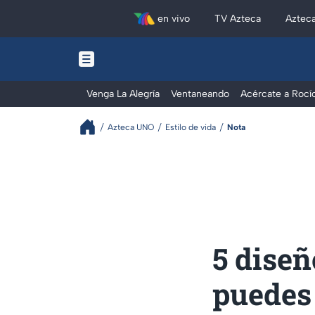
en vivo
TV Azteca
Aztec
Venga La Alegría
Ventaneando
Acércate a Rocí
Azteca UNO
Estilo de vida
Nota
5 diseñ
puedes 