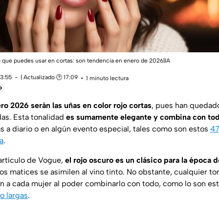
o que puedes usar en cortas: son tendencia en enero de 2026|IA
13:55
| Actualizado 🕑 17:09
1 minuto lectura
o
ro 2026 serán las uñas en color rojo cortas
, pues han quedado
adas. Esta tonalidad
es sumamente elegante y combina con todo
s a diario o en algún evento especial, tales como son estos
47
a
.
artículo de
Vogue
,
el rojo oscuro es un clásico para la época 
s matices se asimilen al vino tinto. No obstante, cualquier to
ien a cada mujer al poder combinarlo con todo, como lo son es
o largas
.