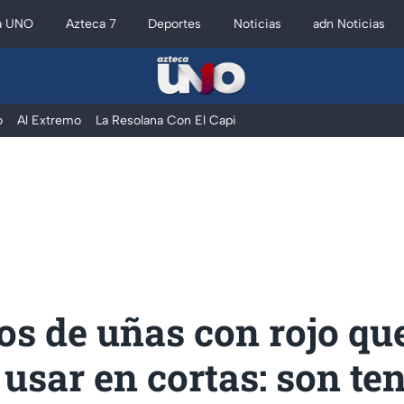
a UNO
Azteca 7
Deportes
Noticias
adn Noticias
o
Al Extremo
La Resolana Con El Capi
os de uñas con rojo qu
usar en cortas: son te