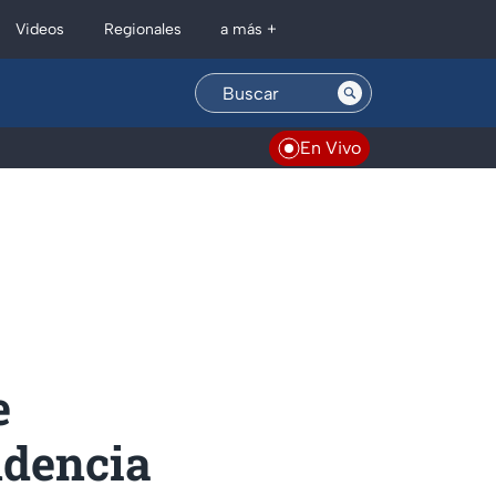
Regionales
Videos
a más +
En Vivo
e
ndencia