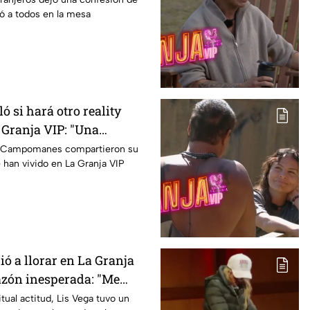
ó a todos en la mesa
ó si hará otro reality
 Granja VIP: "Una
rmidable pero..."
la Campomanes compartieron su
e han vivido en La Granja VIP
ó a llorar en La Granja
azón inesperada: "Me
ntal"
tual actitud, Lis Vega tuvo un