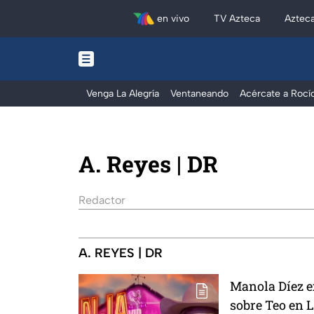
en vivo
TV Azteca
Aztec
Venga La Alegría
Ventaneando
Acércate a Rocí
A. Reyes | DR
Redactor
A. REYES | DR
Manola Díez e
sobre Teo en L