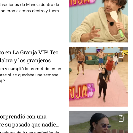
arrepiento"
laraciones de Manola dentro de
ndieron alarmas dentro y fuera
o en La Granja VIP! Teo
abra y los granjeros
abellera uno a uno
ra y cumplió lo prometido en un
parse si se quedaba una semana
VIP
sorprendió con una
re su pasado que nadie
a Granja VIP
ranjeros dejó una confesión de