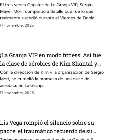
Patrón se espantó y Adame mintió?
El tres veces Capataz de La Granja VIP, Sergio
Mayer Mori, compartió a detalle qué fue lo que
realmente sucedió durante el Viernes de Doble
Traición
17 noviembre, 2025
¡La Granja VIP en modo fitness! Así fue
la clase de aérobics de Kim Shantal y
los granjeros
Con la dirección de Kim y la organización de Sergio
Mori, se cumplió la promesa de una clase de
aeróbics en La Granja
17 noviembre, 2025
Lis Vega rompió el silencio sobre su
padre: el traumático recuerdo de su
infancia que impactó en La Granja VIP
Todos quieren a los conejitos de La Granja VIP,