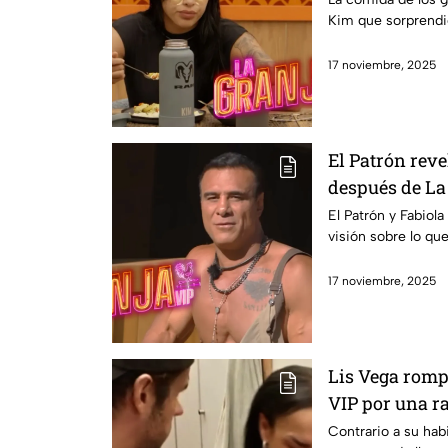
Kim que sorprendi
17 noviembre, 2025
El Patrón revel
después de La
experiencia fo
El Patrón y Fabio
visión sobre lo qu
17 noviembre, 2025
Lis Vega rompi
VIP por una r
pongo sentime
Contrario a su habi