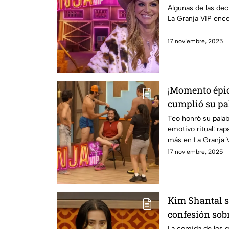
enojada y me 
Algunas de las dec
La Granja VIP ence
17 noviembre, 2025
¡Momento épic
cumplió su pal
cortaron su c
Teo honró su palab
emotivo ritual: ra
más en La Granja 
17 noviembre, 2025
Kim Shantal 
confesión sob
esperaba en L
La comida de los g