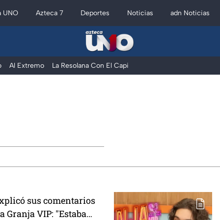
a UNO
Azteca 7
Deportes
Noticias
adn Noticias
o
Al Extremo
La Resolana Con El Capi
xplicó sus comentarios
a Granja VIP: "Estaba