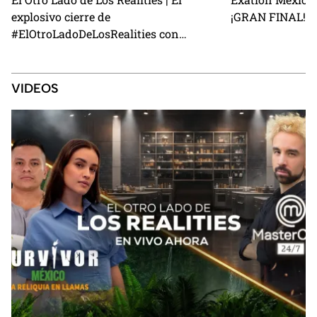
explosivo cierre de
¡GRAN FINAL!
#ElOtroLadoDeLosRealities con
finalistas de Exatlón México
VIDEOS