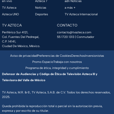
en vivo
Azteca 7
adn Noticias
TV Azteca
Noticias
a más +
Azteca UNO
Deportes
TV Azteca Internacional
TV AZTECA
CONTACTO
Periférico Sur 4121,
contacto@tvazteca.com
Col. Fuentes Del Pedregal,
55 1720 1313
| Conmutador
C.P. 14141,
Ciudad De México, México.
Aviso de privacidad
Preferencias de Cookies
Derechos
Inversionistas
Promo Espacio
Trabaja con nosotros
Programa de ética, integridad y cumplimiento
Defensor de Audiencias y Código de Ética de Televisión Azteca III y
Televisora del Valle de México
TV Azteca, M.R. & ©, TV Azteca, S.A.B. de C.V. Todos los derechos reservados,
2025.
Queda prohibida la reproducción total o parcial sin la autorización previa,
expresa y por escrito de su titular.