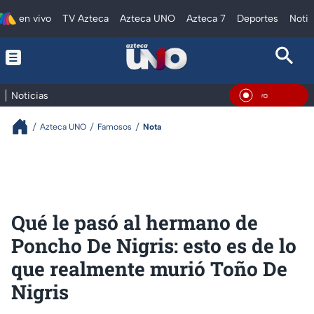
en vivo
TV Azteca
Azteca UNO
Azteca 7
Deportes
Notic
Noticias
En Viv
Azteca UNO
Famosos
Nota
Qué le pasó al hermano de
Poncho De Nigris: esto es de lo
que realmente murió Toño De
Nigris