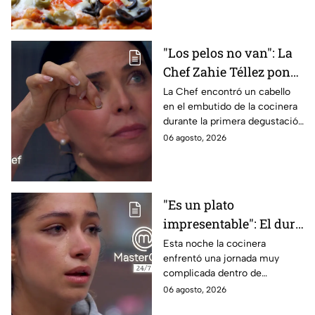
en la masa.
"Los pelos no van": La
Chef Zahie Téllez pone
en evidencia a Carmen
La Chef encontró un cabello
en el embutido de la cocinera
en la gala de mandiles
durante la primera degustación
negros de MasterChef
de la noche
06 agosto, 2026
24/7
"Es un plato
impresentable": El duro
regaño que hizo llorar a
Esta noche la cocinera
enfrentó una jornada muy
Michelle dentro de
complicada dentro de
MasterChef 24/7
MasterChef 24/7.
06 agosto, 2026