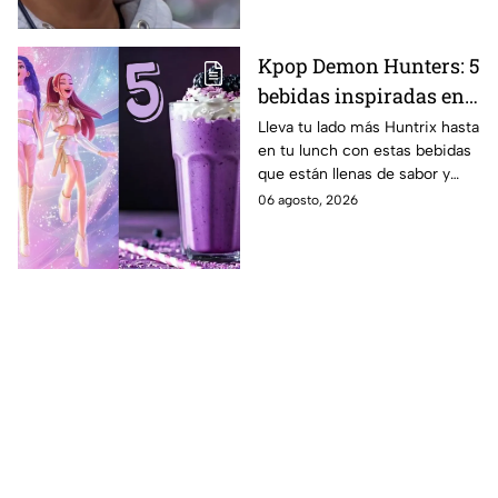
Kpop Demon Hunters: 5
bebidas inspiradas en
las guerreras Huntrix
Lleva tu lado más Huntrix hasta
en tu lunch con estas bebidas
para llevar a la escuela
que están llenas de sabor y
este regreso a clases
frescura.
06 agosto, 2026
2026; son saludables y
deliciosas