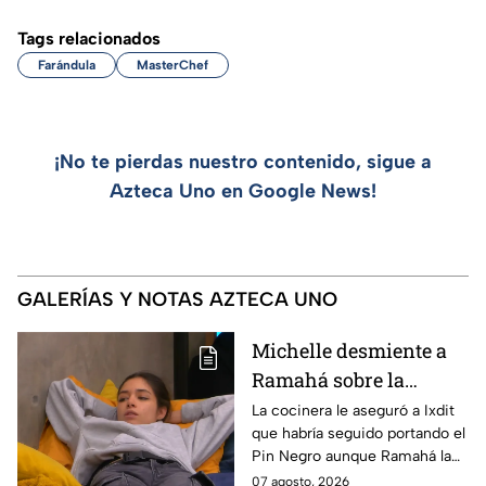
Tags relacionados
Farándula
MasterChef
¡No te pierdas nuestro contenido, sigue a
Azteca Uno en Google News!
GALERÍAS Y NOTAS AZTECA UNO
Michelle desmiente a
Ramahá sobre la
designación del Pin
La cocinera le aseguró a Ixdit
que habría seguido portando el
Negro a un integrante
Pin Negro aunque Ramahá la
de las "Divas" en
hubiera subido al balcón
07 agosto, 2026