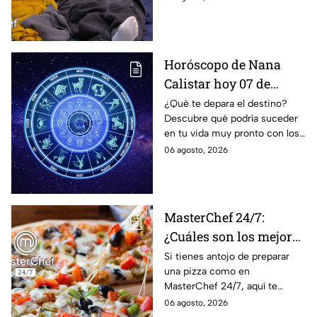
MasterChef 24/7
Horóscopo de Nana
Calistar hoy 07 de
agosto; estos signos
¿Qué te depara el destino?
Descubre qué podría suceder
podrían dejar de estar
en tu vida muy pronto con los
solteros más pronto de
horóscopos de Nana Calistar;
06 agosto, 2026
lo que imaginan y
tendrás toda la información
recibir propuestas
para afrontar el futuro.
laborales
MasterChef 24/7:
¿Cuáles son los mejores
quesos para preparar
Si tienes antojo de preparar
una pizza como en
pizza en casa?
MasterChef 24/7, aquí te
contamos todo lo que debes
06 agosto, 2026
saber antes de poner manos