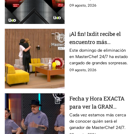
México.
09 agosto, 2026
¡Al fin! Ixdit recibe el
encuentro más
esperado en
Este domingo de eliminación
en MasterChef 24/7 ha estado
MasterChef 24/7 este
cargado de grandes sorpresas.
domingo 9 de agosto
09 agosto, 2026
Fecha y Hora EXACTA
para ver la GRAN
FINAL de MasterChef
Cada vez estamos más cerca
de conocer quién será el
24/7
ganador de MasterChef 24/7.