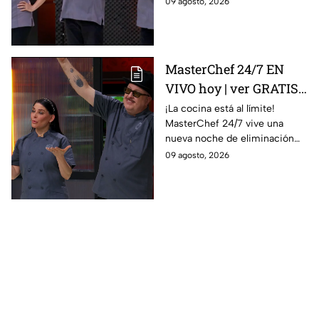
09 agosto, 2026
MasterChef 24/7 EN
VIVO hoy | ver GRATIS
en línea la transmisión
¡La cocina está al límite!
MasterChef 24/7 vive una
del domingo de
nueva noche de eliminación
ELIMINACIÓN del 09 de
donde un cocinero tendrá que
09 agosto, 2026
agosto de la edición
despedirse de la competencia.
2026, a través de TV
Azteca UNO; resultado
online, gratis y por
internet