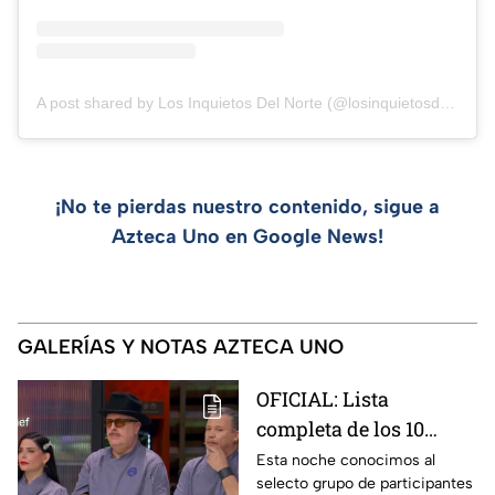
A post shared by Los Inquietos Del Norte (@losinquietosdelnorteoficial)
¡No te pierdas nuestro contenido, sigue a
Azteca Uno en Google News!
GALERÍAS Y NOTAS AZTECA UNO
OFICIAL: Lista
completa de los 10
mejores cocineros de
Esta noche conocimos al
selecto grupo de participantes
MasterChef 24/7 rumbo