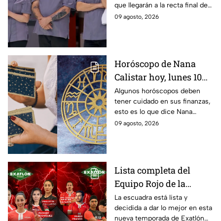
que llegarán a la recta final de
a la Gran Final
MasterChef 24/7.
09 agosto, 2026
Horóscopo de Nana
Calistar hoy, lunes 10
de agosto para cada
Algunos horóscopos deben
tener cuidado en sus finanzas,
signo; deben tener
esto es lo que dice Nana
cuidado con sus
Calistar en sus predicciones
09 agosto, 2026
finanzas y evitar los
del 10 de agosto para los
gastos por impulso
signos zodiacales
Lista completa del
Equipo Rojo de la
décima Temporada de
La escuadra está lista y
decidida a dar lo mejor en esta
Exatlón México
nueva temporada de Exatlón