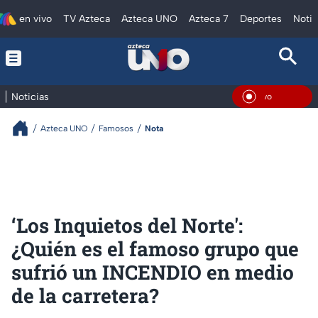
en vivo
TV Azteca
Azteca UNO
Azteca 7
Deportes
Notic
Noticias
En Viv
Azteca UNO
Famosos
Nota
‘Los Inquietos del Norte':
¿Quién es el famoso grupo que
sufrió un INCENDIO en medio
de la carretera?