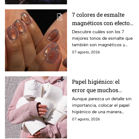
7 colores de esmalte
magnéticos con efecto
ojo de gato para lucir
Descubre cuáles son los 7
mejores tonos de esmalte que
manos elegantes
también son magnéticos y
sirven para realizar el efecto
07 agosto, 2026
ojo de gato y lucir una
manicura moderna
Papel higiénico: el
error que muchos
cometen al colocarlo
Aunque parezca un detalle sin
importancia, colocar el papel
higiénico de una manera
específica puede favorecer la
07 agosto, 2026
higiene y evitar algunos
inconvenientes.