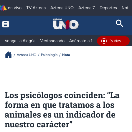
en vivo
TV Azteca
Azteca UNO
Azteca 7
Deportes
Notic
Venga La Alegría
Ventaneando
Acércate a Rocío
Al Extremo
En Vivo
Azteca UNO
Psicología
Nota
Los psicólogos coinciden: “La
forma en que tratamos a los
animales es un indicador de
nuestro carácter”