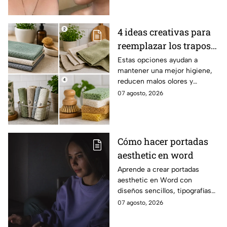
4 ideas creativas para
reemplazar los trapos
de cocina por opciones
Estas opciones ayudan a
mantener una mejor higiene,
más saludables,
reducen malos olores y
modernas y elegantes
aportan un toque moderno a la
07 agosto, 2026
cocina.
Cómo hacer portadas
aesthetic en word
Aprende a crear portadas
aesthetic en Word con
diseños sencillos, tipografías
bonitas y detalles visuales que
07 agosto, 2026
harán que tus trabajos luzcan
originales.