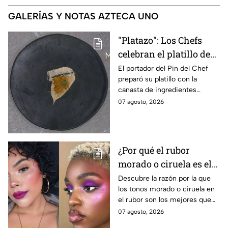
GALERÍAS Y NOTAS AZTECA UNO
"Platazo": Los Chefs
celebran el platillo de
Lancer en la gala de
El portador del Pin del Chef
preparó su platillo con la
salvación de
canasta de ingredientes
MasterChef 24/7
exóticos que contenía erizo de
07 agosto, 2026
mar, yuzu y mantequilla de
almendra
¿Por qué el rubor
morado o ciruela es el
mejor secreto para
Descubre la razón por la que
los tonos morado o ciruela en
iluminar las pieles
el rubor son los mejores que
morenas?
puedes elegir si tienes la piel
07 agosto, 2026
morena y deseas iluminarla