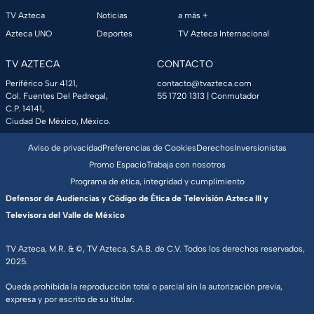
TV Azteca
Noticias
a más +
Azteca UNO
Deportes
TV Azteca Internacional
TV AZTECA
CONTACTO
Periférico Sur 4121,
contacto@tvazteca.com
Col. Fuentes Del Pedregal,
55 1720 1313
| Conmutador
C.P. 14141,
Ciudad De México, México.
Aviso de privacidad
Preferencias de Cookies
Derechos
Inversionistas
Promo Espacio
Trabaja con nosotros
Programa de ética, integridad y cumplimiento
Defensor de Audiencias y Código de Ética de Televisión Azteca III y
Televisora del Valle de México
TV Azteca, M.R. & ©, TV Azteca, S.A.B. de C.V. Todos los derechos reservados,
2025.
Queda prohibida la reproducción total o parcial sin la autorización previa,
expresa y por escrito de su titular.