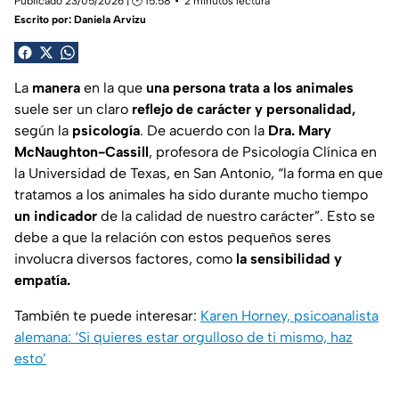
Publicado 23/05/2026 | 🕑 15:58
2 minutos lectura
Escrito por:
Daniela Arvizu
La
manera
en la que
una persona trata a los animales
suele ser un claro
reflejo de carácter y personalidad,
según la
psicología
. De acuerdo con la
Dra. Mary
McNaughton-Cassill
, profesora de Psicología Clínica en
la Universidad de Texas, en San Antonio,
“la forma en que
tratamos a los animales ha sido durante mucho tiempo
un indicador
de la calidad de nuestro carácter”.
Esto se
debe a que la relación con estos pequeños seres
involucra diversos factores, como
la sensibilidad y
empatía.
También te puede interesar:
Karen Horney, psicoanalista
alemana: ‘Si quieres estar orgulloso de ti mismo, haz
esto’