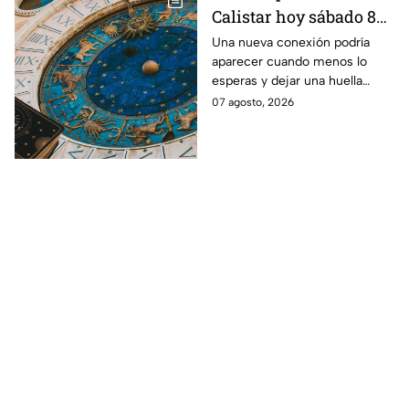
Calistar hoy sábado 8
de agosto del 2026 para
Una nueva conexión podría
aparecer cuando menos lo
cada signo; una
esperas y dejar una huella
conexión inesperada
importante.
07 agosto, 2026
podría transformar tus
próximos días