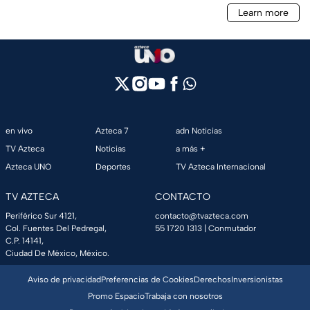
en vivo
Azteca 7
adn Noticias
TV Azteca
Noticias
a más +
Azteca UNO
Deportes
TV Azteca Internacional
TV AZTECA
CONTACTO
Periférico Sur 4121,
contacto@tvazteca.com
Col. Fuentes Del Pedregal,
55 1720 1313
| Conmutador
C.P. 14141,
Ciudad De México, México.
Aviso de privacidad
Preferencias de Cookies
Derechos
Inversionistas
Promo Espacio
Trabaja con nosotros