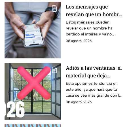
de salud, dinero y amor.
Los mensajes que
revelan que un hombre
ya no tiene interés en ti
Estos mensajes pueden
revelar que un hombre ha
perdido el interés y ya no
busca mantener la misma
08 agosto, 2026
conexión, atención o cercanía
que tenía contigo.
Adiós a las ventanas: el
material que deja
entrar la luz y evita
Esta opción es tendencia en
este año, ya que hará que tu
miradas indiscretas en
casa se vea más grande con la
casa
entrada de los rayos del sol
08 agosto, 2026