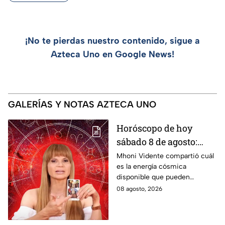
¡No te pierdas nuestro contenido, sigue a
Azteca Uno en Google News!
GALERÍAS Y NOTAS AZTECA UNO
Horóscopo de hoy
sábado 8 de agosto:
estas son las
Mhoni Vidente compartió cuál
es la energía cósmica
predicciones de Mhoni
disponible que pueden
Vidente
aprovechar las personas de los
08 agosto, 2026
distintos signos del zodiaco.
Estas son sus predicciones del
sábado 8 de agosto en temas