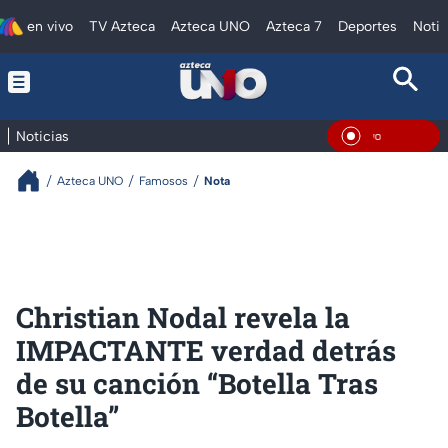
en vivo
TV Azteca
Azteca UNO
Azteca 7
Deportes
Notic
Noticias
En Viv
Azteca UNO
Famosos
Nota
Christian Nodal revela la
IMPACTANTE verdad detrás
de su canción “Botella Tras
Botella”