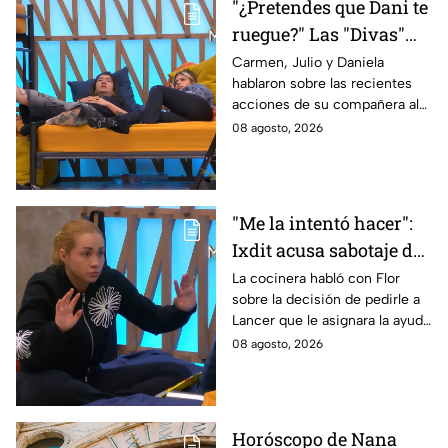
"¿Pretendes que Dani te
ruegue?" Las "Divas"
lamentan el
Carmen, Julio y Daniela
hablaron sobre las recientes
comportamiento de
acciones de su compañera al
Michelle en MasterChef
interior del Mundo MasterChef
08 agosto, 2026
24/7
"Me la intentó hacer":
Ixdit acusa sabotaje de
Ramahá en la pasada
La cocinera habló con Flor
sobre la decisión de pedirle a
gala de salvación de
Lancer que le asignara la ayuda
MasterChef 24/7
de Ramahá y no la de Daniela
08 agosto, 2026
Horóscopo de Nana