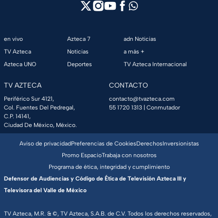
en vivo
Azteca 7
adn Noticias
TV Azteca
Noticias
a más +
Azteca UNO
Deportes
TV Azteca Internacional
TV AZTECA
CONTACTO
Periférico Sur 4121,
contacto@tvazteca.com
Col. Fuentes Del Pedregal,
55 1720 1313
| Conmutador
C.P. 14141,
Ciudad De México, México.
Aviso de privacidad
Preferencias de Cookies
Derechos
Inversionistas
Promo Espacio
Trabaja con nosotros
Programa de ética, integridad y cumplimiento
Defensor de Audiencias y Código de Ética de Televisión Azteca III y
Televisora del Valle de México
TV Azteca, M.R. & ©, TV Azteca, S.A.B. de C.V. Todos los derechos reservados,