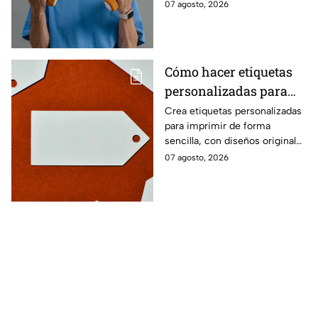
recuperar fuerza, movilidad y
07 agosto, 2026
seguridad en los movimientos
cotidianos.
Cómo hacer etiquetas
personalizadas para
imprimir
Crea etiquetas personalizadas
para imprimir de forma
sencilla, con diseños originales
y detalles adaptados a tus
07 agosto, 2026
gustos, eventos o proyectos.