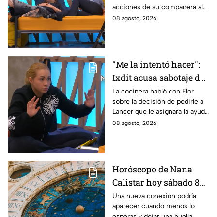
acciones de su compañera al
Michelle en MasterChef
interior del Mundo MasterChef
08 agosto, 2026
24/7
"Me la intentó hacer":
Ixdit acusa sabotaje de
Ramahá en la pasada
La cocinera habló con Flor
sobre la decisión de pedirle a
gala de salvación de
Lancer que le asignara la ayuda
MasterChef 24/7
de Ramahá y no la de Daniela
08 agosto, 2026
Horóscopo de Nana
Calistar hoy sábado 8
de agosto del 2026 para
Una nueva conexión podría
aparecer cuando menos lo
cada signo; una
esperas y dejar una huella