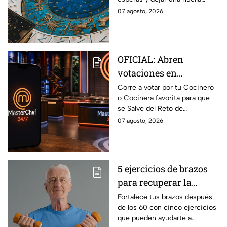
conexión inesperada
importante.
07 agosto, 2026
podría transformar tus
próximos días
OFICIAL: Abren
votaciones en
MasterChef 24/7 para
Corre a votar por tu Cocinero
o Cocinera favorita para que
que salves a un
se Salve del Reto de
Cocinero del Reto de
Eliminación de MasterChef
07 agosto, 2026
Eliminación de este
24/7 de este próximo
domingo
domingo.
5 ejercicios de brazos
para recuperar la
fuerza después de los
Fortalece tus brazos después
de los 60 con cinco ejercicios
60
que pueden ayudarte a