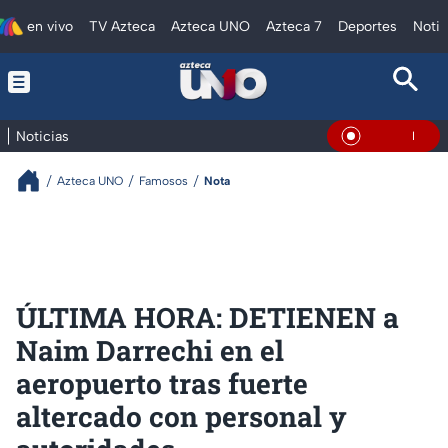
en vivo
TV Azteca
Azteca UNO
Azteca 7
Deportes
Notic
Noticias
En Vivo
Azteca UNO
Famosos
Nota
ÚLTIMA HORA: DETIENEN a
Naim Darrechi en el
aeropuerto tras fuerte
altercado con personal y