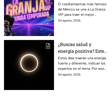
fuertes que ha tenido
El cazafantasmas más famoso
de México se une a La Granja
Carlos Trejo, el primer
VIP para traer el mejor
granjero de La Granja
contenido, pero antes de
06 agosto, 2026
VIP Segunda
contamos sobre algunas de
Temporada
sus polémicas más famosas.
¿Buscas salud y
energía positiva? Este
es el ritual que te
Estos días traerán una energía
fuerte y diferente, indican los
ayudará en el eclipse
expertos en el tema. Por eso
solar
se te anima a atraer salud con
06 agosto, 2026
un ritual en el eclipse solar.