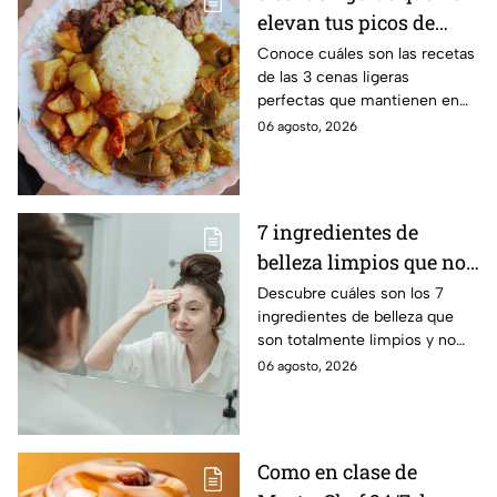
elevan tus picos de
glucosa ni arruinan tu
Conoce cuáles son las recetas
de las 3 cenas ligeras
sueño profundo
perfectas que mantienen en
equilibrio tu glucosa y te
06 agosto, 2026
ayudan a conciliar el sueño
profundamente
7 ingredientes de
belleza limpios que no
contaminan los ríos ni
Descubre cuáles son los 7
ingredientes de belleza que
el agua al enjuagarte
son totalmente limpios y no
contaminan los ríos ni el agua
06 agosto, 2026
al enjuagarte, según expertos
Como en clase de