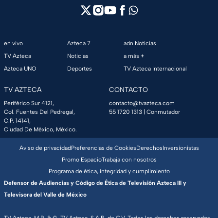
en vivo
Azteca 7
adn Noticias
TV Azteca
Noticias
a más +
Azteca UNO
Deportes
TV Azteca Internacional
TV AZTECA
CONTACTO
Periférico Sur 4121,
contacto@tvazteca.com
Col. Fuentes Del Pedregal,
55 1720 1313
| Conmutador
C.P. 14141,
Ciudad De México, México.
Aviso de privacidad
Preferencias de Cookies
Derechos
Inversionistas
Promo Espacio
Trabaja con nosotros
Programa de ética, integridad y cumplimiento
Defensor de Audiencias y Código de Ética de Televisión Azteca III y
Televisora del Valle de México
TV Azteca, M.R. & ©, TV Azteca, S.A.B. de C.V. Todos los derechos reservados,