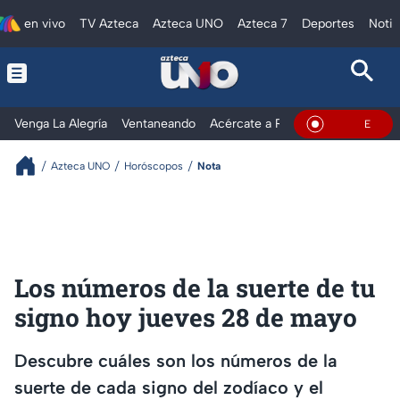
en vivo
TV Azteca
Azteca UNO
Azteca 7
Deportes
Notic
Venga La Alegría
Ventaneando
Acércate a Rocío
Al Extremo
En Vivo
Azteca UNO
Horóscopos
Nota
Los números de la suerte de tu
signo hoy jueves 28 de mayo
Descubre cuáles son los números de la
suerte de cada signo del zodíaco y el