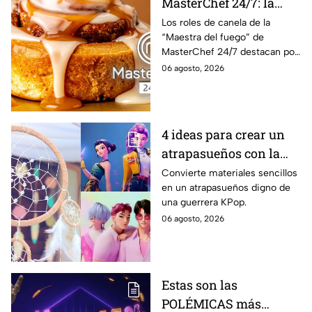
MasterChef 24/7: la
receta especial de los
Los roles de canela de la
“Maestra del fuego” de
roles de canela con
MasterChef 24/7 destacan por
tocino de la Chef Lili
su combinación de canela,
06 agosto, 2026
maple y tocino caramelizado,
una mezcla de sabores dulces
y salados.
4 ideas para crear un
atrapasueños con la
estética de KPop
Convierte materiales sencillos
en un atrapasueños digno de
Demon Hunters
una guerrera KPop.
06 agosto, 2026
Estas son las
POLÉMICAS más