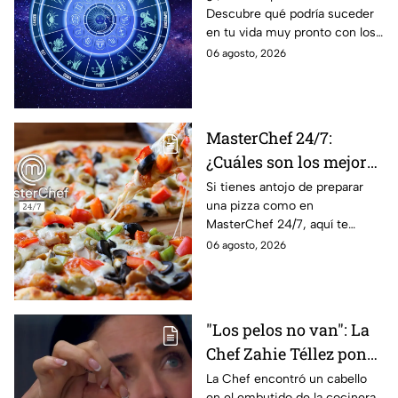
Descubre qué podría suceder
podrían dejar de estar
en tu vida muy pronto con los
solteros más pronto de
horóscopos de Nana Calistar;
06 agosto, 2026
lo que imaginan y
tendrás toda la información
recibir propuestas
para afrontar el futuro.
laborales
MasterChef 24/7:
¿Cuáles son los mejores
quesos para preparar
Si tienes antojo de preparar
una pizza como en
pizza en casa?
MasterChef 24/7, aquí te
contamos todo lo que debes
06 agosto, 2026
saber antes de poner manos
en la masa.
"Los pelos no van": La
Chef Zahie Téllez pone
en evidencia a Carmen
La Chef encontró un cabello
en el embutido de la cocinera