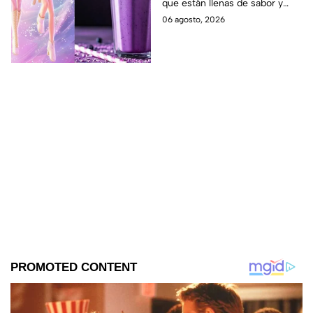
que están llenas de sabor y
este regreso a clases
frescura.
06 agosto, 2026
2026; son saludables y
deliciosas