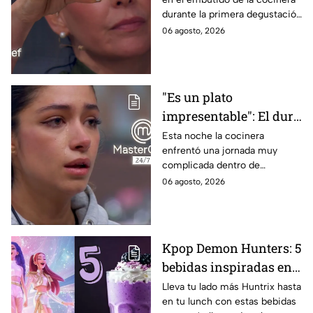
en la gala de mandiles
durante la primera degustación
negros de MasterChef
de la noche
06 agosto, 2026
24/7
"Es un plato
impresentable": El duro
regaño que hizo llorar a
Esta noche la cocinera
enfrentó una jornada muy
Michelle dentro de
complicada dentro de
MasterChef 24/7
MasterChef 24/7.
06 agosto, 2026
Kpop Demon Hunters: 5
bebidas inspiradas en
las guerreras Huntrix
Lleva tu lado más Huntrix hasta
en tu lunch con estas bebidas
para llevar a la escuela