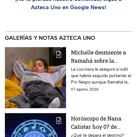
Azteca Uno en Google News!
GALERÍAS Y NOTAS AZTECA UNO
Michelle desmiente a
Ramahá sobre la
designación del Pin
La cocinera le aseguró a Ixdit
que habría seguido portando el
Negro a un integrante
Pin Negro aunque Ramahá la
de las "Divas" en
hubiera subido al balcón
07 agosto, 2026
MasterChef 24/7
Horóscopo de Nana
Calistar hoy 07 de
agosto; estos signos
¿Qué te depara el destino?