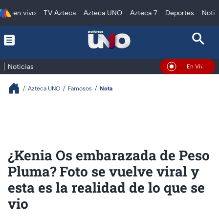
en vivo
TV Azteca
Azteca UNO
Azteca 7
Deportes
Notic
Noticias
En Vivo
Azteca UNO
Famosos
Nota
¿Kenia Os embarazada de Peso
Pluma? Foto se vuelve viral y
esta es la realidad de lo que se
vio