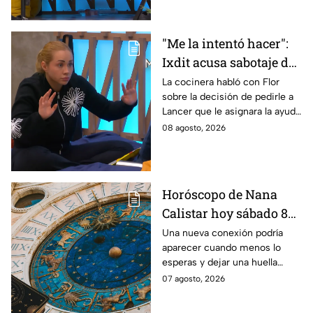
"Me la intentó hacer":
Ixdit acusa sabotaje de
Ramahá en la pasada
La cocinera habló con Flor
sobre la decisión de pedirle a
gala de salvación de
Lancer que le asignara la ayuda
MasterChef 24/7
de Ramahá y no la de Daniela
08 agosto, 2026
Horóscopo de Nana
Calistar hoy sábado 8
de agosto del 2026 para
Una nueva conexión podría
aparecer cuando menos lo
cada signo; una
esperas y dejar una huella
conexión inesperada
importante.
07 agosto, 2026
podría transformar tus
próximos días