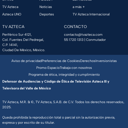
TV Azteca
Noticias
a más +
Azteca UNO
Deportes
TV Azteca Internacional
TV AZTECA
CONTACTO
Periférico Sur 4121,
contacto@tvazteca.com
Col. Fuentes Del Pedregal,
55 1720 1313
| Conmutador
C.P. 14141,
Ciudad De México, México.
Aviso de privacidad
Preferencias de Cookies
Derechos
Inversionistas
Promo Espacio
Trabaja con nosotros
Programa de ética, integridad y cumplimiento
Defensor de Audiencias y Código de Ética de Televisión Azteca III y
Televisora del Valle de México
TV Azteca, M.R. & ©, TV Azteca, S.A.B. de C.V. Todos los derechos reservados,
2025.
Queda prohibida la reproducción total o parcial sin la autorización previa,
expresa y por escrito de su titular.