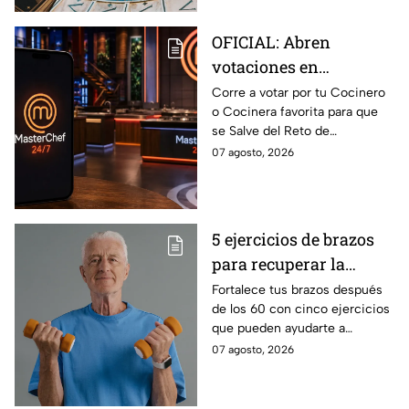
OFICIAL: Abren
votaciones en
MasterChef 24/7 para
Corre a votar por tu Cocinero
o Cocinera favorita para que
que salves a un
se Salve del Reto de
Cocinero del Reto de
Eliminación de MasterChef
07 agosto, 2026
Eliminación de este
24/7 de este próximo
domingo
domingo.
5 ejercicios de brazos
para recuperar la
fuerza después de los
Fortalece tus brazos después
de los 60 con cinco ejercicios
60
que pueden ayudarte a
recuperar fuerza, movilidad y
07 agosto, 2026
seguridad en los movimientos
cotidianos.