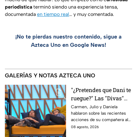
periodística
terminó siendo una experiencia tensa,
documentada
en tiempo real
… y muy comentada.
¡No te pierdas nuestro contenido, sigue a
Azteca Uno en Google News!
GALERÍAS Y NOTAS AZTECA UNO
"¿Pretendes que Dani te
ruegue?" Las "Divas"
lamentan el
Carmen, Julio y Daniela
hablaron sobre las recientes
comportamiento de
acciones de su compañera al
Michelle en MasterChef
interior del Mundo MasterChef
08 agosto, 2026
24/7