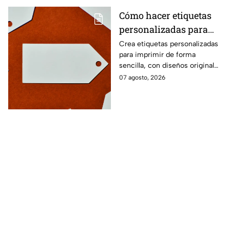
Cómo hacer etiquetas
personalizadas para
imprimir
Crea etiquetas personalizadas
para imprimir de forma
sencilla, con diseños originales
y detalles adaptados a tus
07 agosto, 2026
gustos, eventos o proyectos.