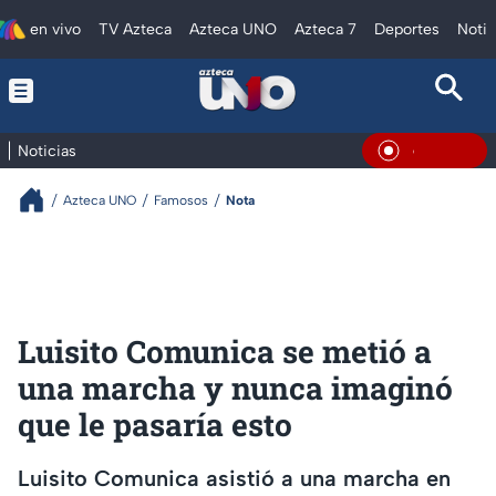
en vivo
TV Azteca
Azteca UNO
Azteca 7
Deportes
Notic
Noticias
En Vivo
Azteca UNO
Famosos
Nota
Luisito Comunica se metió a
una marcha y nunca imaginó
que le pasaría esto
Luisito Comunica asistió a una marcha en