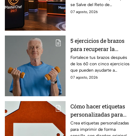
se Salve del Reto de
Cocinero del Reto de
Eliminación de MasterChef
07 agosto, 2026
Eliminación de este
24/7 de este próximo
domingo
domingo.
5 ejercicios de brazos
para recuperar la
fuerza después de los
Fortalece tus brazos después
de los 60 con cinco ejercicios
60
que pueden ayudarte a
recuperar fuerza, movilidad y
07 agosto, 2026
seguridad en los movimientos
cotidianos.
Cómo hacer etiquetas
personalizadas para
imprimir
Crea etiquetas personalizadas
para imprimir de forma
sencilla, con diseños originales