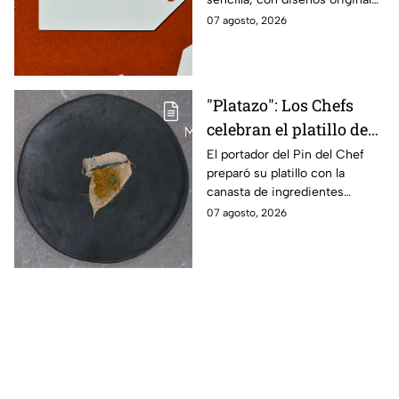
y detalles adaptados a tus
07 agosto, 2026
gustos, eventos o proyectos.
"Platazo": Los Chefs
celebran el platillo de
Lancer en la gala de
El portador del Pin del Chef
preparó su platillo con la
salvación de
canasta de ingredientes
MasterChef 24/7
exóticos que contenía erizo de
07 agosto, 2026
mar, yuzu y mantequilla de
almendra