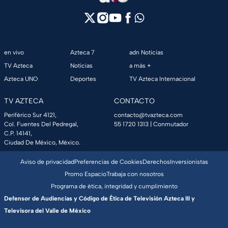
en vivo
Azteca 7
adn Noticias
TV Azteca
Noticias
a más +
Azteca UNO
Deportes
TV Azteca Internacional
TV AZTECA
CONTACTO
Periférico Sur 4121,
contacto@tvazteca.com
Col. Fuentes Del Pedregal,
55 1720 1313
| Conmutador
C.P. 14141,
Ciudad De México, México.
Aviso de privacidad
Preferencias de Cookies
Derechos
Inversionistas
Promo Espacio
Trabaja con nosotros
Programa de ética, integridad y cumplimiento
Defensor de Audiencias y Código de Ética de Televisión Azteca III y
Televisora del Valle de México