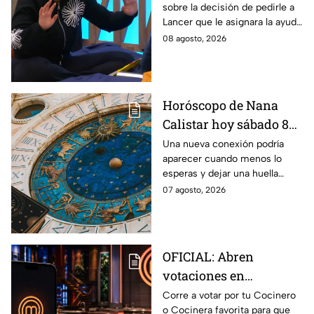
sobre la decisión de pedirle a
gala de salvación de
Lancer que le asignara la ayuda
MasterChef 24/7
de Ramahá y no la de Daniela
08 agosto, 2026
Horóscopo de Nana
Calistar hoy sábado 8
de agosto del 2026 para
Una nueva conexión podría
aparecer cuando menos lo
cada signo; una
esperas y dejar una huella
conexión inesperada
importante.
07 agosto, 2026
podría transformar tus
próximos días
OFICIAL: Abren
votaciones en
MasterChef 24/7 para
Corre a votar por tu Cocinero
o Cocinera favorita para que
que salves a un