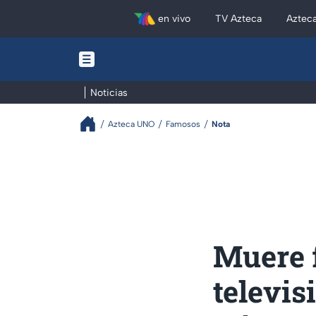
en vivo
TV Azteca
Aztec
Noticias
Azteca UNO
Famosos
Nota
Muere 
televi