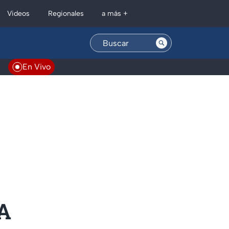
Regionales
Videos
a más +
En Vivo
A