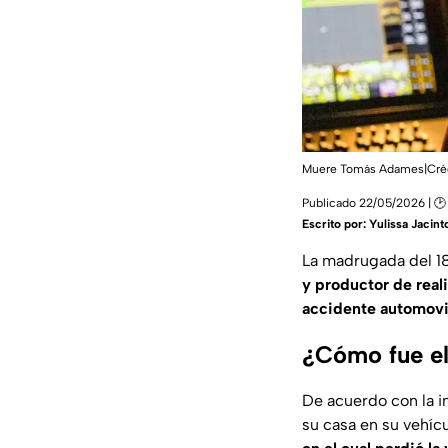
Muere Tomás Adames|Créd
Publicado 22/05/2026 | 🕑
Escrito por:
Yulissa Jacint
La madrugada del 1
y productor de real
accidente automovil
¿Cómo fue e
De acuerdo con la i
su casa en su vehíc