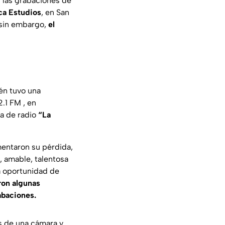
 las grabaciones de
ica Estudios
, en San
, sin embargo,
el
én tuvo una
.1 FM , en
a de radio
“La
entaron su pérdida,
, amable, talentosa
la oportunidad de
ron algunas
abaciones.
s de una cámara y