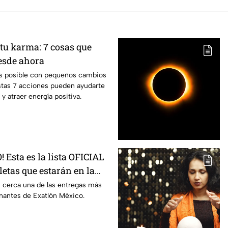
tu karma: 7 cosas que
esde ahora
es posible con pequeños cambios
 Estas 7 acciones pueden ayudarte
 y atraer energía positiva.
Esta es la lista OFICIAL
tletas que estarán en la
rada de Exatlón México
 cerca una de las entregas más
nantes de Exatlón México.