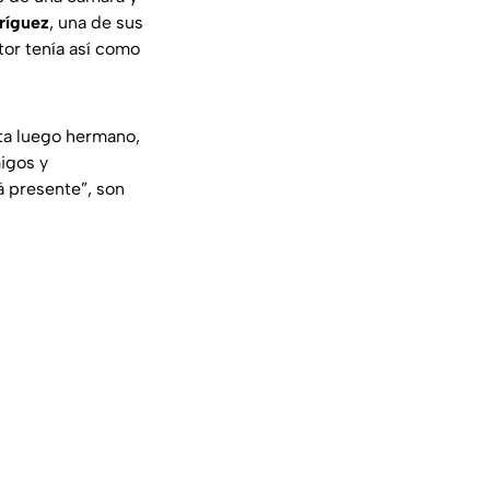
ríguez
, una de sus
tor tenía así como
ta luego hermano,
migos y
rá presente”
, son