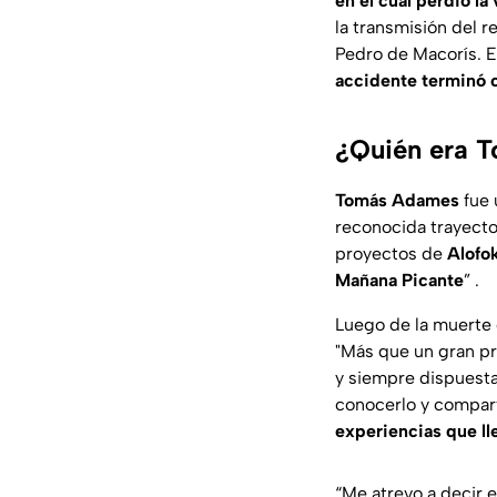
en el cual perdió la 
la transmisión del r
Pedro de Macorís. El
accidente terminó c
¿Quién era 
Tomás Adames
fue 
reconocida trayecto
proyectos de
Alofo
Mañana Picante
” .
Luego de la muerte
"Más que un gran pr
y siempre dispuesta
conocerlo y compart
experiencias que ll
“Me atrevo a decir 