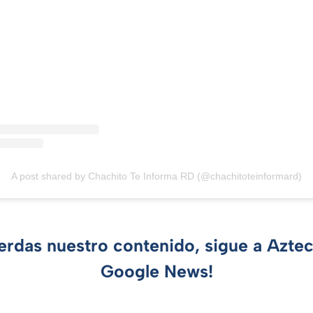
A post shared by Chachito Te Informa RD (@chachitoteinformard)
ierdas nuestro contenido, sigue a Azte
Google News!