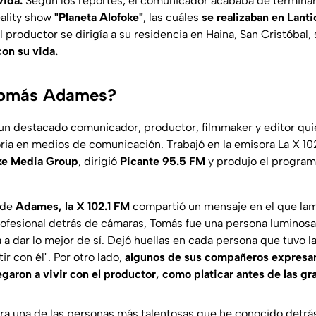
vida.
Según los reportes, el comunicador acababa de terminar
eality show
"Planeta Alofoke"
, las cuáles
se realizaban en Lant
 productor se dirigía a su residencia en Haina, San Cristóbal
on su vida.
Tomás Adames?
un destacado comunicador, productor, filmmaker y editor qui
ria en medios de comunicación. Trabajó en la emisora La X 102
ke Media Group
, dirigió
Picante 95.5 FM
y produjo el program
 de
Adames, la X 102.1 FM
compartió un mensaje en el que lam
ofesional detrás de cámaras, Tomás fue una persona luminosa
 a dar lo mejor de sí. Dejó huellas en cada persona que tuvo 
ir con él"
. Por otro lado,
algunos de sus compañeros expresa
egaron a vivir con el productor, como platicar antes de las gr
era una de las personas más talentosas que he conocido detrá