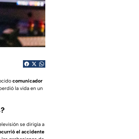
nocido
comunicador
erdió la vida en un
s?
evisión se dirigía a
ocurrió el accidente