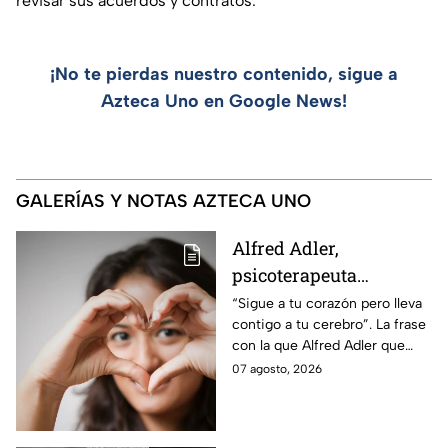
revisar sus acuerdos y contratos.
¡No te pierdas nuestro contenido, sigue a
Azteca Uno en Google News!
GALERÍAS Y NOTAS AZTECA UNO
Alfred Adler,
psicoterapeuta
austríaco: “Sigue a tu
“Sigue a tu corazón pero lleva
contigo a tu cerebro”. La frase
corazón pero lleva
con la que Alfred Adler que
contigo a tu cerebro”
invita a reflexionar al tomar
07 agosto, 2026
decisiones.