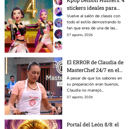
stickers ideales para
decorar tu estuche este
Vuelve al salón de clases con
todo el estilo demostrando lo
regreso a clases 2026;
fan que eres de una de las
lucirás como toda una
películas más icónicas de
07 agosto, 2026
guerrera Huntrix
todos los tiempos.
El ERROR de Claudia de
MasterChef 24/7 en el
reto de la pizza que casi
A pesar de que los sabores en
su preparación eran buenos,
le cuesta un delantal
Claudia no manejó
negro
correctamente un ingrediente
07 agosto, 2026
y la pizza que presentó en
MasterChef 24/7 se estropeó.
Portal del León 8/8: el