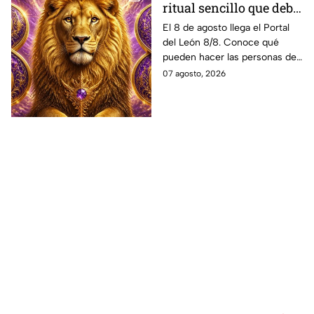
ritual sencillo que debe
hacer cada signo este 8
El 8 de agosto llega el Portal
del León 8/8. Conoce qué
de agosto para atraer la
pueden hacer las personas de
abundancia
cada signo del zodiaco para
07 agosto, 2026
elevar intenciones y
manifestar sus más grandes
deseos de abundancia.