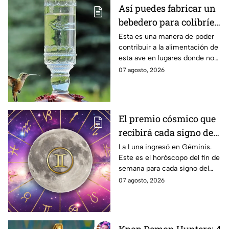
Así puedes fabricar un
bebedero para colibríes
con una botella de
Esta es una manera de poder
contribuir a la alimentación de
plástico
esta ave en lugares donde no
hay flores naturales.
07 agosto, 2026
El premio cósmico que
recibirá cada signo del
7 al 9 de agosto gracias
La Luna ingresó en Géminis.
Este es el horóscopo del fin de
a la influencia de la
semana para cada signo del
Luna en Géminis
zodiaco.
07 agosto, 2026
Kpop Demon Hunters: 4