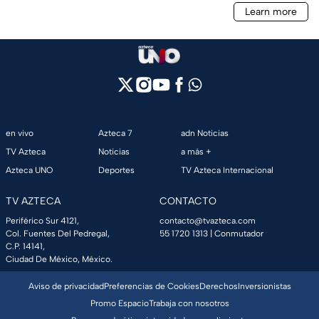
en vivo
Azteca 7
adn Noticias
TV Azteca
Noticias
a más +
Azteca UNO
Deportes
TV Azteca Internacional
TV AZTECA
CONTACTO
Periférico Sur 4121,
contacto@tvazteca.com
Col. Fuentes Del Pedregal,
55 1720 1313
| Conmutador
C.P. 14141,
Ciudad De México, México.
Aviso de privacidad
Preferencias de Cookies
Derechos
Inversionistas
Promo Espacio
Trabaja con nosotros