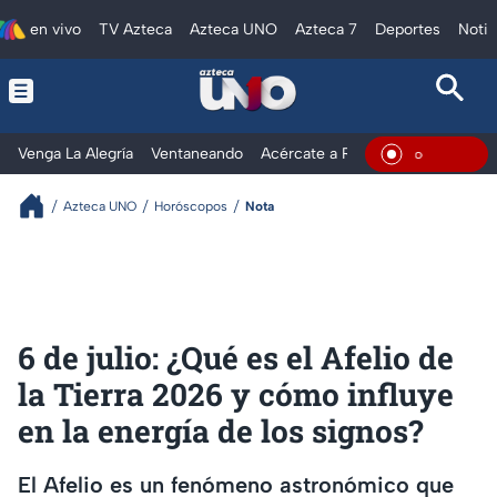
en vivo
TV Azteca
Azteca UNO
Azteca 7
Deportes
Notic
Venga La Alegría
Ventaneando
Acércate a Rocío
Al Extremo
En Vivo
Azteca UNO
Horóscopos
Nota
6 de julio: ¿Qué es el Afelio de
la Tierra 2026 y cómo influye
en la energía de los signos?
El Afelio es un fenómeno astronómico que