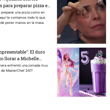
s para preparar pizza en
e preparar una pizza como en
aquí te contamos todo lo que
 de poner manos en la masa.
mpresentable": El duro
o llorar a Michelle
terChef 24/7
inera enfrentó una jornada muy
 de MasterChef 24/7.