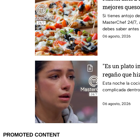
mejores queso
casa?
Si tienes antojo d
MasterChef 24/7, 
debes saber antes
06 agosto, 2026
"Es un plato i
regaño que hiz
dentro de Mas
Esta noche la coc
complicada dentro
06 agosto, 2026