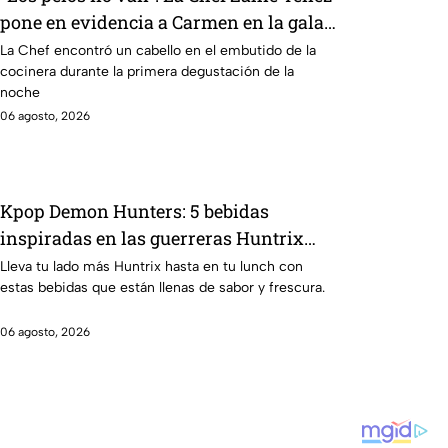
pone en evidencia a Carmen en la gala
de mandiles negros de MasterChef 24/7
La Chef encontró un cabello en el embutido de la
cocinera durante la primera degustación de la
noche
06 agosto, 2026
Kpop Demon Hunters: 5 bebidas
inspiradas en las guerreras Huntrix
para llevar a la escuela este regreso a
Lleva tu lado más Huntrix hasta en tu lunch con
estas bebidas que están llenas de sabor y frescura.
clases 2026; son saludables y deliciosas
06 agosto, 2026