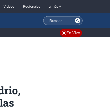
Regionales
Videos
a más +
En Vivo
drio,
las