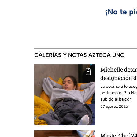
¡No te p
GALERÍAS Y NOTAS AZTECA UNO
Michelle desm
designación d
integrante de 
La cocinera le ase
portando el Pin N
24/7
subido al balcón
07 agosto, 2026
MasterChef 24/