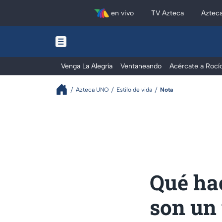
en vivo
TV Azteca
Aztec
Venga La Alegría
Ventaneando
Acércate a Rocí
Azteca UNO
Estilo de vida
Nota
Qué hac
son un 