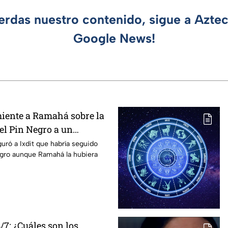
ierdas nuestro contenido, sigue a Azte
Google News!
iente a Ramahá sobre la
el Pin Negro a un
las "Divas" en MasterChef
guró a Ixdit que habría seguido
egro aunque Ramahá la hubiera
7: ¿Cuáles son los