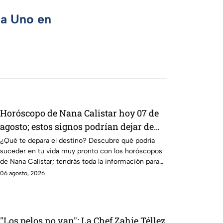
ca Uno en
Horóscopo de Nana Calistar hoy 07 de
agosto; estos signos podrían dejar de
estar solteros más pronto de lo que
¿Qué te depara el destino? Descubre qué podría
suceder en tu vida muy pronto con los horóscopos
imaginan y recibir propuestas
de Nana Calistar; tendrás toda la información para
laborales
afrontar el futuro.
06 agosto, 2026
"Los pelos no van": La Chef Zahie Téllez