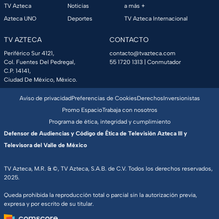
TV Azteca
Noticias
a más +
Azteca UNO
Deportes
TV Azteca Internacional
TV AZTECA
CONTACTO
Periférico Sur 4121,
contacto@tvazteca.com
Col. Fuentes Del Pedregal,
55 1720 1313
| Conmutador
C.P. 14141,
Ciudad De México, México.
Aviso de privacidad
Preferencias de Cookies
Derechos
Inversionistas
Promo Espacio
Trabaja con nosotros
Programa de ética, integridad y cumplimiento
Defensor de Audiencias y Código de Ética de Televisión Azteca III y
Televisora del Valle de México
TV Azteca, M.R. & ©, TV Azteca, S.A.B. de C.V. Todos los derechos reservados,
2025.
Queda prohibida la reproducción total o parcial sin la autorización previa,
expresa y por escrito de su titular.