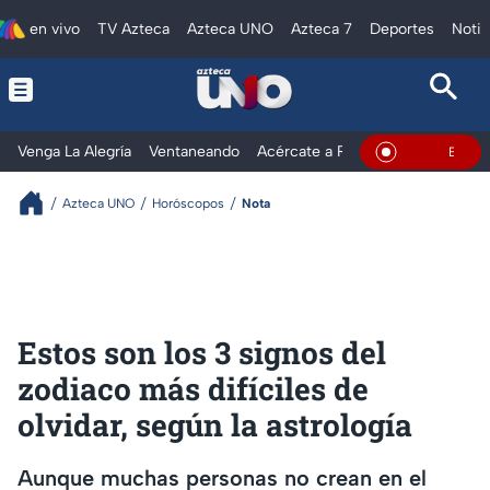
en vivo
TV Azteca
Azteca UNO
Azteca 7
Deportes
Notic
Venga La Alegría
Ventaneando
Acércate a Rocío
Al Extremo
En Vivo
Azteca UNO
Horóscopos
Nota
Estos son los 3 signos del
zodiaco más difíciles de
olvidar, según la astrología
Aunque muchas personas no crean en el