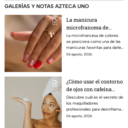
GALERÍAS Y NOTAS AZTECA UNO
La manicura
microfrancesa de
colores que es
La microfrancesa de colores
se posiciona como una de las
tendencia
manicuras favoritas para darle
un toque divertido, delicado y
06 agosto, 2026
moderno a las uñas, sin perder
elegancia.
¿Cómo usar el contorno
de ojos con cafeína
para desinflamar
Descubre cuál es el secreto de
los maquilladores
párpados encapotados?
profesionales para desinflamar
los párpados encapotados con
06 agosto, 2026
una crema de contorno de
ojos con cafeína