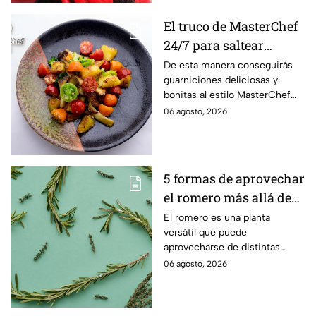
El truco de MasterChef
24/7 para saltear
verduras crujientes y
De esta manera conseguirás
guarniciones deliciosas y
con mucho color
bonitas al estilo MasterChef
24/7.
06 agosto, 2026
5 formas de aprovechar
el romero más allá de
la cocina
El romero es una planta
versátil que puede
aprovecharse de distintas
maneras en el hogar, desde la
06 agosto, 2026
limpieza hasta el cuidado
personal y otros usos
cotidianos.