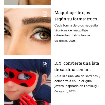
Maquillaje de ojos
según su forma: trucos
para realzar la mirada
Cada forma de ojos necesita
técnicas de maquillaje
diferentes. Estos trucos
ayudan a abrir, elevar, suavizar
06 agosto, 2026
o intensificar la mirada de
manera favorecedora.
DIY: convierte una lata
de sardinas en un
joyero inspirado en
Reutiliza una lata de sardinas y
conviértela en un original
Ladybug
joyero inspirado en Ladybug,
perfecto para guardar tus
06 agosto, 2026
accesorios de forma creativa y
sencilla.