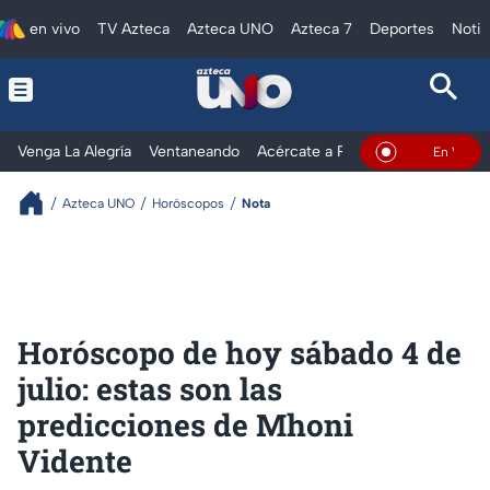
en vivo
TV Azteca
Azteca UNO
Azteca 7
Deportes
Notic
Venga La Alegría
Ventaneando
Acércate a Rocío
Al Extremo
En Vivo
Azteca UNO
Horóscopos
Nota
Horóscopo de hoy sábado 4 de
julio: estas son las
predicciones de Mhoni
Vidente