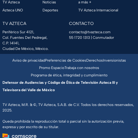
TV Azteca
Noticias
a más +
Azteca UNO
Deportes
TV Azteca Internacional
TV AZTECA
CONTACTO
Periférico Sur 4121,
contacto@tvazteca.com
Col. Fuentes Del Pedregal,
55 1720 1313
| Conmutador
C.P. 14141,
Ciudad De México, México.
Aviso de privacidad
Preferencias de Cookies
Derechos
Inversionistas
Promo Espacio
Trabaja con nosotros
Programa de ética, integridad y cumplimiento
Defensor de Audiencias y Código de Ética de Televisión Azteca III y
Televisora del Valle de México
TV Azteca, M.R. & ©, TV Azteca, S.A.B. de C.V. Todos los derechos reservados,
2025.
Queda prohibida la reproducción total o parcial sin la autorización previa,
expresa y por escrito de su titular.