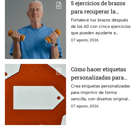
5 ejercicios de brazos
para recuperar la
fuerza después de los
Fortalece tus brazos después
de los 60 con cinco ejercicios
60
que pueden ayudarte a
recuperar fuerza, movilidad y
07 agosto, 2026
seguridad en los movimientos
cotidianos.
Cómo hacer etiquetas
personalizadas para
imprimir
Crea etiquetas personalizadas
para imprimir de forma
sencilla, con diseños originales
y detalles adaptados a tus
07 agosto, 2026
gustos, eventos o proyectos.