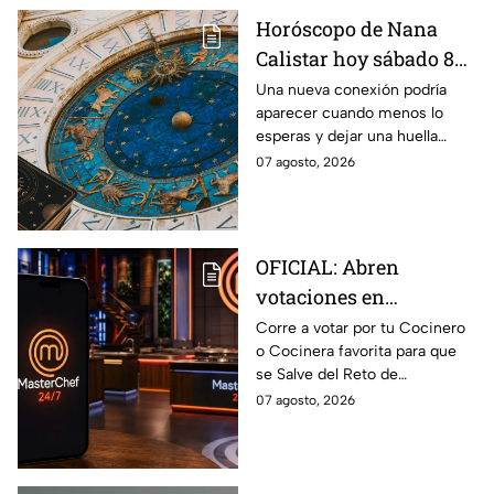
Horóscopo de Nana
Calistar hoy sábado 8
de agosto del 2026 para
Una nueva conexión podría
aparecer cuando menos lo
cada signo; una
esperas y dejar una huella
conexión inesperada
importante.
07 agosto, 2026
podría transformar tus
próximos días
OFICIAL: Abren
votaciones en
MasterChef 24/7 para
Corre a votar por tu Cocinero
o Cocinera favorita para que
que salves a un
se Salve del Reto de
Cocinero del Reto de
Eliminación de MasterChef
07 agosto, 2026
Eliminación de este
24/7 de este próximo
domingo
domingo.