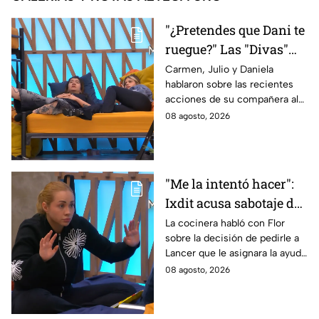
"¿Pretendes que Dani te
ruegue?" Las "Divas"
lamentan el
Carmen, Julio y Daniela
hablaron sobre las recientes
comportamiento de
acciones de su compañera al
Michelle en MasterChef
interior del Mundo MasterChef
08 agosto, 2026
24/7
"Me la intentó hacer":
Ixdit acusa sabotaje de
Ramahá en la pasada
La cocinera habló con Flor
sobre la decisión de pedirle a
gala de salvación de
Lancer que le asignara la ayuda
MasterChef 24/7
de Ramahá y no la de Daniela
08 agosto, 2026