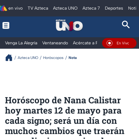
en vivo
TV Azteca
Azteca UNO
Azteca 7
Deportes
Notic
Venga La Alegría
Ventaneando
Acércate a Rocío
Al Extremo
En Vivo
Azteca UNO
Horóscopos
Nota
Horóscopo de Nana Calistar
hoy martes 12 de mayo para
cada signo; será un día con
muchos cambios que traerán