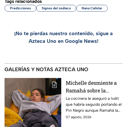
Tags relacionados
Predicciones
Signos del zodiaco
Nana Calistar
¡No te pierdas nuestro contenido, sigue a
Azteca Uno en Google News!
GALERÍAS Y NOTAS AZTECA UNO
Michelle desmiente a
Ramahá sobre la
designación del Pin
La cocinera le aseguró a Ixdit
que habría seguido portando el
Negro a un integrante
Pin Negro aunque Ramahá la
de las "Divas" en
hubiera subido al balcón
07 agosto, 2026
MasterChef 24/7