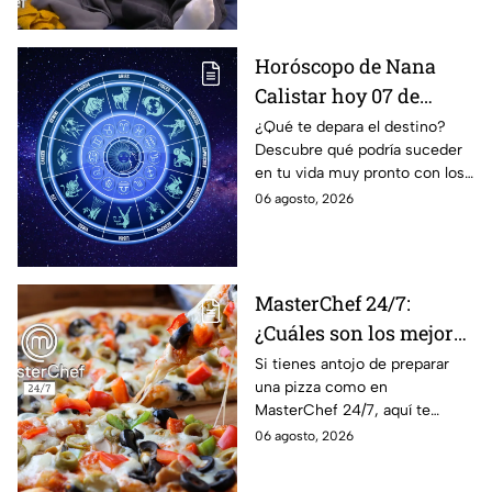
Horóscopo de Nana
Calistar hoy 07 de
agosto; estos signos
¿Qué te depara el destino?
Descubre qué podría suceder
podrían dejar de estar
en tu vida muy pronto con los
solteros más pronto de
horóscopos de Nana Calistar;
06 agosto, 2026
lo que imaginan y
tendrás toda la información
recibir propuestas
para afrontar el futuro.
laborales
MasterChef 24/7:
¿Cuáles son los mejores
quesos para preparar
Si tienes antojo de preparar
una pizza como en
pizza en casa?
MasterChef 24/7, aquí te
contamos todo lo que debes
06 agosto, 2026
saber antes de poner manos
en la masa.