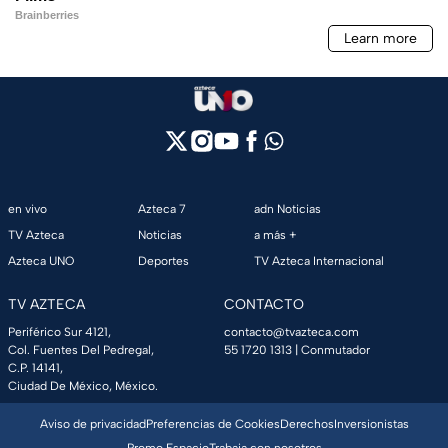
en vivo
Azteca 7
adn Noticias
TV Azteca
Noticias
a más +
Azteca UNO
Deportes
TV Azteca Internacional
TV AZTECA
CONTACTO
Periférico Sur 4121,
contacto@tvazteca.com
Col. Fuentes Del Pedregal,
55 1720 1313
| Conmutador
C.P. 14141,
Ciudad De México, México.
Aviso de privacidad
Preferencias de Cookies
Derechos
Inversionistas
Promo Espacio
Trabaja con nosotros