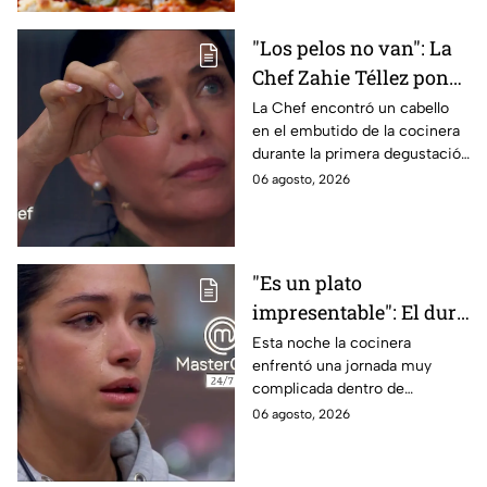
"Los pelos no van": La
Chef Zahie Téllez pone
en evidencia a Carmen
La Chef encontró un cabello
en el embutido de la cocinera
en la gala de mandiles
durante la primera degustación
negros de MasterChef
de la noche
06 agosto, 2026
24/7
"Es un plato
impresentable": El duro
regaño que hizo llorar a
Esta noche la cocinera
enfrentó una jornada muy
Michelle dentro de
complicada dentro de
MasterChef 24/7
MasterChef 24/7.
06 agosto, 2026