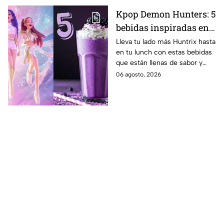
Kpop Demon Hunters: 5
bebidas inspiradas en
las guerreras Huntrix
Lleva tu lado más Huntrix hasta
en tu lunch con estas bebidas
para llevar a la escuela
que están llenas de sabor y
este regreso a clases
frescura.
06 agosto, 2026
2026; son saludables y
deliciosas