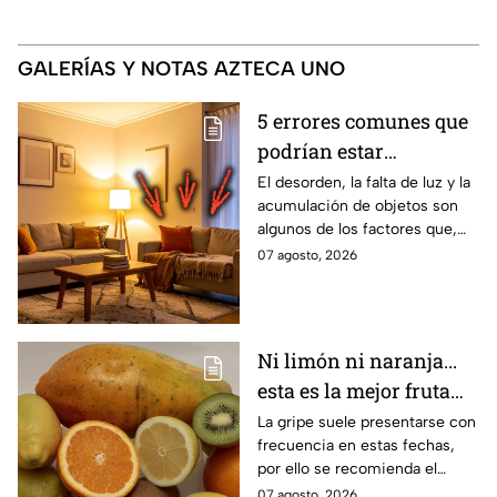
GALERÍAS Y NOTAS AZTECA UNO
5 errores comunes que
podrían estar
afectando la energía de
El desorden, la falta de luz y la
acumulación de objetos son
un hogar
algunos de los factores que,
según el Feng Shui y los
07 agosto, 2026
expertos en diseño de
interiores, pueden influir en la
sensación de bienestar dentro
de una vivienda. Estos son los
Ni limón ni naranja...
errores que afectan la energía
esta es la mejor fruta
de un hogar.
para evitar la gripe
La gripe suele presentarse con
frecuencia en estas fechas,
por ello se recomienda el
consumo de ciertas frutas.
07 agosto, 2026