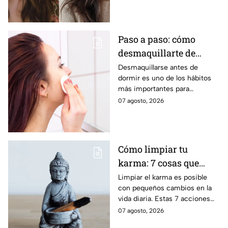
XL y flequillos marcados son la
mejor opción.
Paso a paso: cómo
desmaquillarte de
noche para cuidar tu
Desmaquillarse antes de
dormir es uno de los hábitos
piel y evitar arrugas
más importantes para
mantener la piel sana y
07 agosto, 2026
luminosa. Dermatólogos y
maquillistas coinciden en que
retirar correctamente el
maquillaje ayuda a proteger la
Cómo limpiar tu
barrera cutánea, prevenir la
karma: 7 cosas que
obstrucción de los poros y
prevenir la aparición de
debes hacer desde
Limpiar el karma es posible
arrugas tempranas.
con pequeños cambios en la
ahora
vida diaria. Estas 7 acciones
pueden ayudarte a soltar lo
07 agosto, 2026
negativo y atraer energía