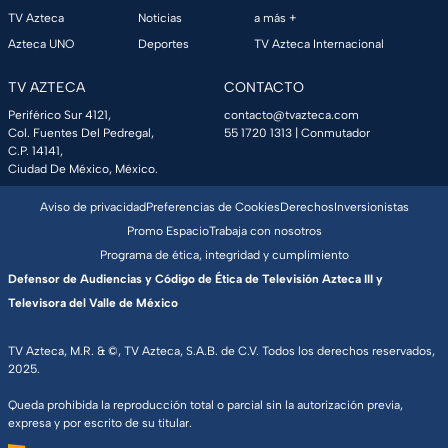
TV Azteca
Noticias
a más +
Azteca UNO
Deportes
TV Azteca Internacional
TV AZTECA
CONTACTO
Periférico Sur 4121,
contacto@tvazteca.com
Col. Fuentes Del Pedregal,
55 1720 1313
| Conmutador
C.P. 14141,
Ciudad De México, México.
Aviso de privacidad
Preferencias de Cookies
Derechos
Inversionistas
Promo Espacio
Trabaja con nosotros
Programa de ética, integridad y cumplimiento
Defensor de Audiencias y Código de Ética de Televisión Azteca III y
Televisora del Valle de México
TV Azteca, M.R. & ©, TV Azteca, S.A.B. de C.V. Todos los derechos reservados,
2025.
Queda prohibida la reproducción total o parcial sin la autorización previa,
expresa y por escrito de su titular.