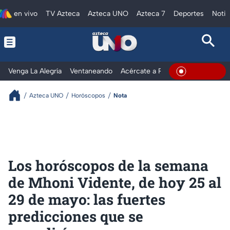
en vivo
TV Azteca
Azteca UNO
Azteca 7
Deportes
Notic
Venga La Alegría
Ventaneando
Acércate a Rocío
Al Extremo
En Vivo
Azteca UNO
Horóscopos
Nota
Los horóscopos de la semana
de Mhoni Vidente, de hoy 25 al
29 de mayo: las fuertes
predicciones que se