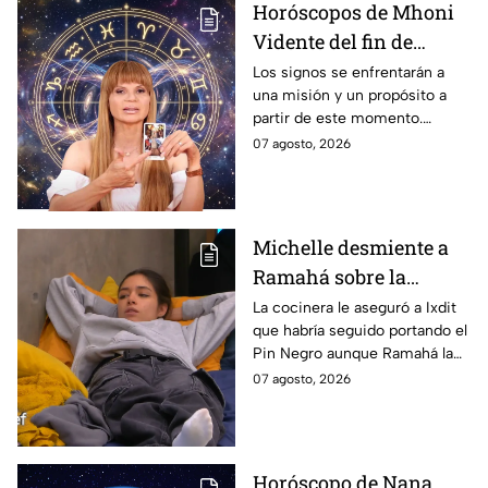
Horóscopos de Mhoni
Vidente del fin de
semana: predicciones
Los signos se enfrentarán a
una misión y un propósito a
en el amor, dinero,
partir de este momento.
salud y suerte en el
Algunos tendrán etapas de
07 agosto, 2026
portal del infinito
abundancia y crecimiento.
Michelle desmiente a
Ramahá sobre la
designación del Pin
La cocinera le aseguró a Ixdit
que habría seguido portando el
Negro a un integrante
Pin Negro aunque Ramahá la
de las "Divas" en
hubiera subido al balcón
07 agosto, 2026
MasterChef 24/7
Horóscopo de Nana