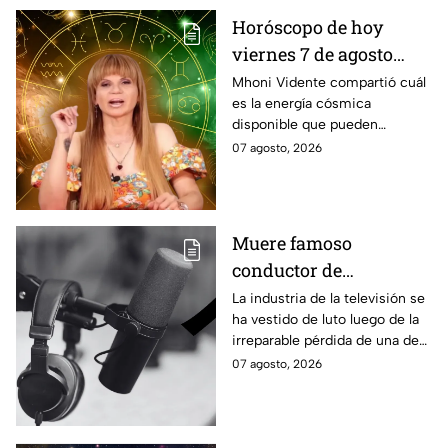
Horóscopo de hoy
viernes 7 de agosto
estas son las
Mhoni Vidente compartió cuál
es la energía cósmica
predicciones de Mhoni
disponible que pueden
Vidente
aprovechar las personas de los
07 agosto, 2026
distintos signos del zodiaco.
Estas son sus predicciones del
viernes 7 de agosto en temas
de salud, dinero y amor.
Muere famoso
conductor de
televisión; fue uno de
La industria de la televisión se
ha vestido de luto luego de la
los grandes referentes
irreparable pérdida de una de
de la pantalla chica y
las figuras más destacadas.
07 agosto, 2026
querido por miles de
generaciones