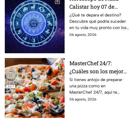
Calistar hoy 07 de
agosto; estos signos
¿Qué te depara el destino?
Descubre qué podría suceder
podrían dejar de estar
en tu vida muy pronto con los
solteros más pronto de
horóscopos de Nana Calistar;
06 agosto, 2026
lo que imaginan y
tendrás toda la información
recibir propuestas
para afrontar el futuro.
laborales
MasterChef 24/7:
¿Cuáles son los mejores
quesos para preparar
Si tienes antojo de preparar
una pizza como en
pizza en casa?
MasterChef 24/7, aquí te
contamos todo lo que debes
06 agosto, 2026
saber antes de poner manos
en la masa.