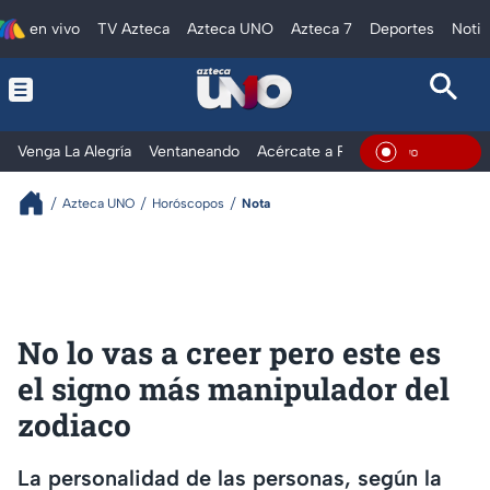
en vivo
TV Azteca
Azteca UNO
Azteca 7
Deportes
Notic
Venga La Alegría
Ventaneando
Acércate a Rocío
Al Extremo
En Viv
Azteca UNO
Horóscopos
Nota
No lo vas a creer pero este es
el signo más manipulador del
zodiaco
La personalidad de las personas, según la