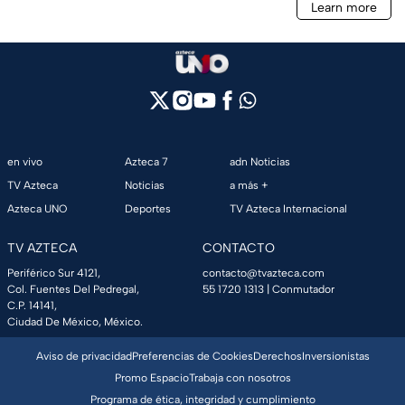
en vivo
Azteca 7
adn Noticias
TV Azteca
Noticias
a más +
Azteca UNO
Deportes
TV Azteca Internacional
TV AZTECA
CONTACTO
Periférico Sur 4121,
contacto@tvazteca.com
Col. Fuentes Del Pedregal,
55 1720 1313
| Conmutador
C.P. 14141,
Ciudad De México, México.
Aviso de privacidad
Preferencias de Cookies
Derechos
Inversionistas
Promo Espacio
Trabaja con nosotros
Programa de ética, integridad y cumplimiento