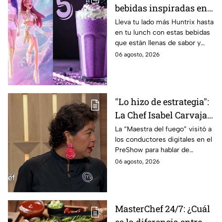
bebidas inspiradas en
las guerreras Huntrix
Lleva tu lado más Huntrix hasta
en tu lunch con estas bebidas
para llevar a la escuela
que están llenas de sabor y
este regreso a clases
frescura.
06 agosto, 2026
2026; son saludables y
deliciosas
"Lo hizo de estrategia":
La Chef Isabel Carvajal
opina sobre la decisión
La “Maestra del fuego” visitó a
los conductores digitales en el
de Ramahá de subir a
PreShow para hablar de
Daniela al balcón de
algunos de los sucesos más
06 agosto, 2026
MasterChef 24/7
polémicos de la competencia
MasterChef 24/7: ¿Cuál
es la diferencia entre