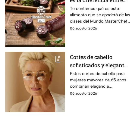
morcilla y moronga?
Te contamos qué es este
alimento que se apoderó de las
clases del Mundo MasterChef
24/7.
06 agosto, 2026
Cortes de cabello
sofisticados y elegantes
para mujeres mayores
Estos cortes de cabello para
mujeres mayores de 65 años
de 65 años
combinan elegancia,
comodidad y estilo, con
06 agosto, 2026
opciones que favorecen las
facciones y nunca pasan de
moda.