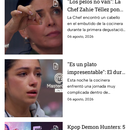
"Los pelos no van": La
Chef Zahie Téllez pone
en evidencia a Carmen
La Chef encontró un cabello
en el embutido de la cocinera
en la gala de mandiles
durante la primera degustación
negros de MasterChef
de la noche
06 agosto, 2026
24/7
"Es un plato
impresentable": El duro
regaño que hizo llorar a
Esta noche la cocinera
enfrentó una jornada muy
Michelle dentro de
complicada dentro de
MasterChef 24/7
MasterChef 24/7.
06 agosto, 2026
Kpop Demon Hunters: 5