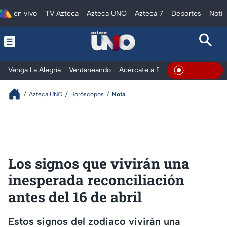
en vivo
TV Azteca
Azteca UNO
Azteca 7
Deportes
Notic
Venga La Alegría
Ventaneando
Acércate a Rocío
Al Extremo
En Vivo
Azteca UNO
Horóscopos
Nota
Los signos que vivirán una
inesperada reconciliación
antes del 16 de abril
Estos signos del zodiaco vivirán una