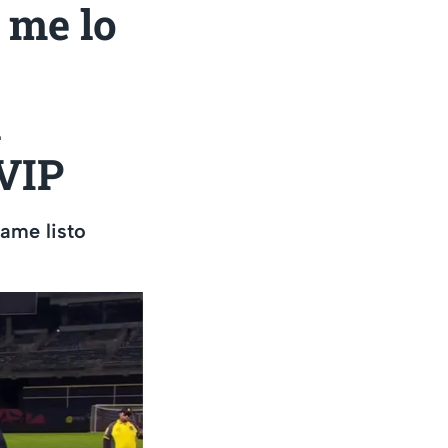
 me lo
l
 VIP
ame listo