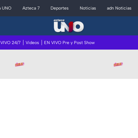
a UNO
Azteca 7
Deportes
Noticias
adn Noticias
 VIVO 24/7
Videos
EN VIVO Pre y Post Show