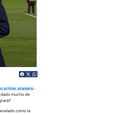
ro primer granjero
…
a dado mucho de
grará?
 revelado como la