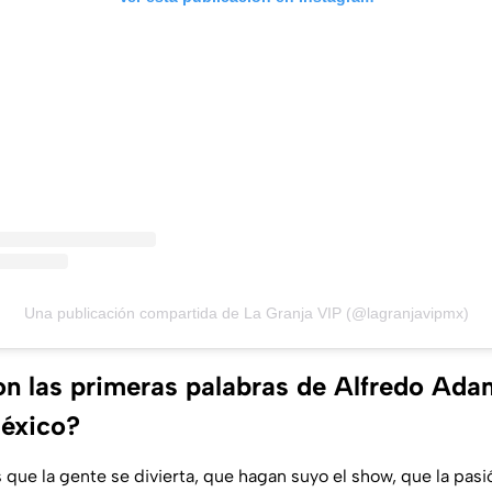
Una publicación compartida de La Granja VIP (@lagranjavipmx)
on las primeras palabras de Alfredo Ada
éxico?
 que la gente se divierta, que hagan suyo el show, que la pas