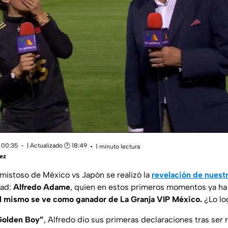
 00:35
| Actualizado 🕑 18:49
1 minuto lectura
ez
amistoso de México vs Japón se realizó la
revelación de nuest
dad:
Alfredo Adame
, quien en estos primeros momentos ya h
l mismo se ve como ganador de La Granja VIP México.
¿Lo lo
Golden Boy”
, Alfredo dio sus primeras declaraciones tras ser