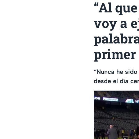
“Al que
voy a e
palabra
primer 
“Nunca he sido 
desde el día cer