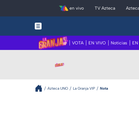
en vivo
TV Azteca
Aztec
VOTA
EN VIVO
Noticias
EN
Azteca UNO
La Granja VIP
Nota