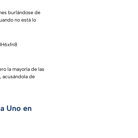
mes burlándose de
uando no está lo
0dH6xfn8
ero la mayoría de las
r, acusándola de
ca Uno en