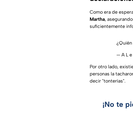
Como era de espera
Martha
, asegurando
suficientemente inf
¿Quién 
— A L e
Por otro lado, exis
personas la tacharo
decir "tonterías".
¡No te p