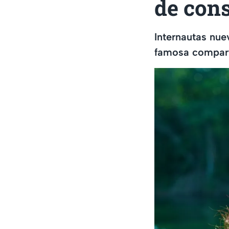
de con
Internautas nue
famosa comparti