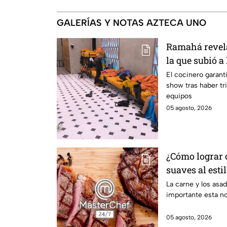
GALERÍAS Y NOTAS AZTECA UNO
Ramahá revela
la que subió a
MasterChef 24
El cocinero garant
show tras haber tri
equipos
05 agosto, 2026
¿Cómo lograr c
suaves al esti
La carne y los asa
importante esta n
05 agosto, 2026