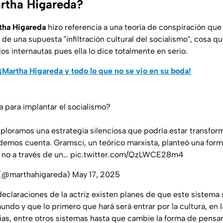
rtha Higareda?
tha Higareda
hizo referencia a una teoría de conspiración que
 de una supuesta "infiltración cultural del socialismo", cosa
los internautas pues ella lo dice totalmente en serio.
¡Martha Higareda y todo lo que no se vio en su boda!
a para implantar el socialismo?
xploramos una estrategia silenciosa que podría estar transfo
demos cuenta. Gramsci, un teórico marxista, planteó una forma
, no a través de un…
pic.twitter.com/QzLWCE28m4
 (@marthahigareda)
May 17, 2025
eclaraciones de la actriz existen planes de que este sistema 
undo y que lo primero que hará será entrar por la cultura, en 
ias, entre otros sistemas hasta que cambie la forma de pensar