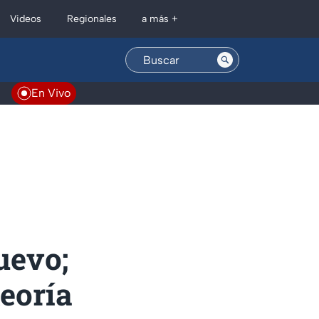
Regionales
Videos
a más +
En Vivo
uevo;
teoría