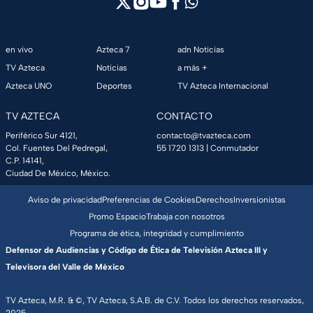
en vivo
Azteca 7
adn Noticias
TV Azteca
Noticias
a más +
Azteca UNO
Deportes
TV Azteca Internacional
TV AZTECA
CONTACTO
Periférico Sur 4121,
contacto@tvazteca.com
Col. Fuentes Del Pedregal,
55 1720 1313
| Conmutador
C.P. 14141,
Ciudad De México, México.
Aviso de privacidad
Preferencias de Cookies
Derechos
Inversionistas
Promo Espacio
Trabaja con nosotros
Programa de ética, integridad y cumplimiento
Defensor de Audiencias y Código de Ética de Televisión Azteca III y
Televisora del Valle de México
TV Azteca, M.R. & ©, TV Azteca, S.A.B. de C.V. Todos los derechos reservados,
2025.