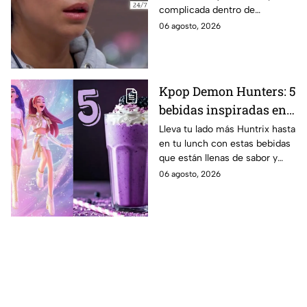
complicada dentro de
MasterChef 24/7
MasterChef 24/7.
06 agosto, 2026
Kpop Demon Hunters: 5
bebidas inspiradas en
las guerreras Huntrix
Lleva tu lado más Huntrix hasta
en tu lunch con estas bebidas
para llevar a la escuela
que están llenas de sabor y
este regreso a clases
frescura.
06 agosto, 2026
2026; son saludables y
deliciosas