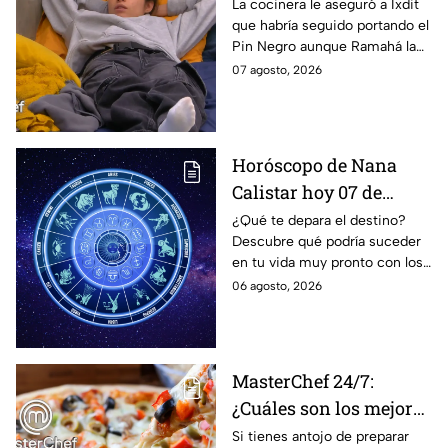
designación del Pin
La cocinera le aseguró a Ixdit
que habría seguido portando el
Negro a un integrante
Pin Negro aunque Ramahá la
de las "Divas" en
hubiera subido al balcón
07 agosto, 2026
MasterChef 24/7
Horóscopo de Nana
Calistar hoy 07 de
agosto; estos signos
¿Qué te depara el destino?
Descubre qué podría suceder
podrían dejar de estar
en tu vida muy pronto con los
solteros más pronto de
horóscopos de Nana Calistar;
06 agosto, 2026
lo que imaginan y
tendrás toda la información
recibir propuestas
para afrontar el futuro.
laborales
MasterChef 24/7:
¿Cuáles son los mejores
quesos para preparar
Si tienes antojo de preparar