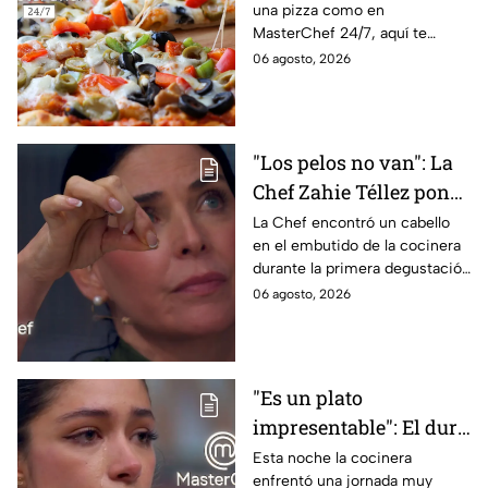
una pizza como en
pizza en casa?
MasterChef 24/7, aquí te
contamos todo lo que debes
06 agosto, 2026
saber antes de poner manos
en la masa.
"Los pelos no van": La
Chef Zahie Téllez pone
en evidencia a Carmen
La Chef encontró un cabello
en el embutido de la cocinera
en la gala de mandiles
durante la primera degustación
negros de MasterChef
de la noche
06 agosto, 2026
24/7
"Es un plato
impresentable": El duro
regaño que hizo llorar a
Esta noche la cocinera
enfrentó una jornada muy
Michelle dentro de