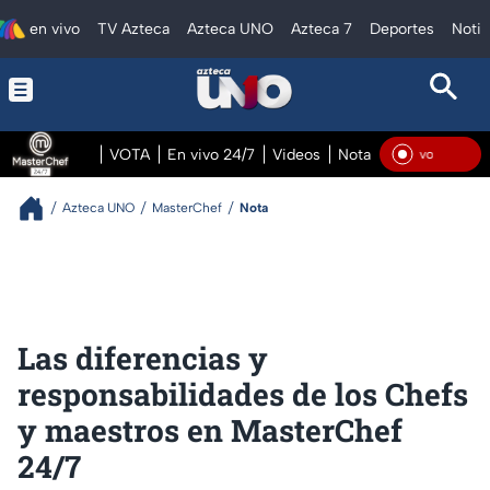
en vivo
TV Azteca
Azteca UNO
Azteca 7
Deportes
Notic
VOTA
En vivo 24/7
Videos
Notas
En vivo Pre
En V
Azteca UNO
MasterChef
Nota
Las diferencias y
responsabilidades de los Chefs
y maestros en MasterChef
24/7