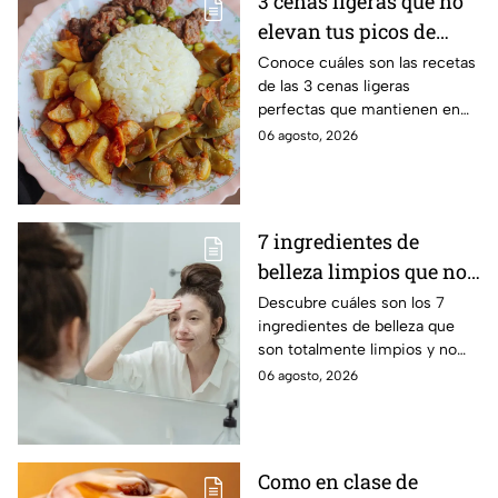
3 cenas ligeras que no
elevan tus picos de
glucosa ni arruinan tu
Conoce cuáles son las recetas
de las 3 cenas ligeras
sueño profundo
perfectas que mantienen en
equilibrio tu glucosa y te
06 agosto, 2026
ayudan a conciliar el sueño
profundamente
7 ingredientes de
belleza limpios que no
contaminan los ríos ni
Descubre cuáles son los 7
ingredientes de belleza que
el agua al enjuagarte
son totalmente limpios y no
contaminan los ríos ni el agua
06 agosto, 2026
al enjuagarte, según expertos
Como en clase de