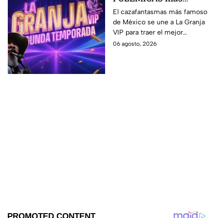
fuertes que ha tenido
El cazafantasmas más famoso
de México se une a La Granja
Carlos Trejo, el primer
VIP para traer el mejor
granjero de La Granja
contenido, pero antes de
06 agosto, 2026
VIP Segunda
contamos sobre algunas de
Temporada
sus polémicas más famosas.