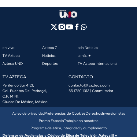
en vivo
Azteca 7
adn Noticias
TV Azteca
Noticias
a más +
Azteca UNO
Deportes
TV Azteca Internacional
TV AZTECA
CONTACTO
Periférico Sur 4121,
contacto@tvazteca.com
Col. Fuentes Del Pedregal,
55 1720 1313
| Conmutador
C.P. 14141,
Ciudad De México, México.
Aviso de privacidad
Preferencias de Cookies
Derechos
Inversionistas
Promo Espacio
Trabaja con nosotros
Programa de ética, integridad y cumplimiento
Defensor de Audiencias y Código de Ética de Televisión Azteca III y