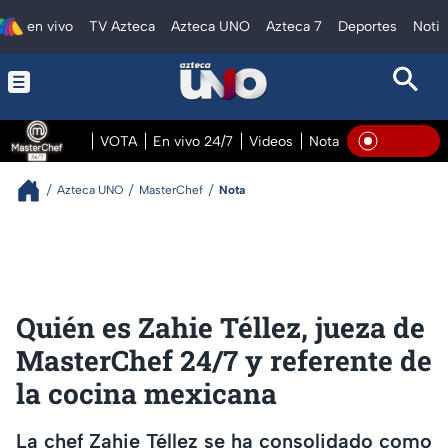
en vivo
TV Azteca
Azteca UNO
Azteca 7
Deportes
Notic
VOTA
En vivo 24/7
Videos
Notas
En vivo Pre
En Viv
Azteca UNO
MasterChef
Nota
Quién es Zahie Téllez, jueza de
MasterChef 24/7 y referente de
la cocina mexicana
La chef Zahie Téllez se ha consolidado como