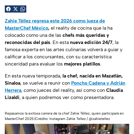
Zahie Téllez regresa este 2026 como jueza de
MasterChef México
,
el reality de cocina que la ha
colocado como una de las
chefs más queridas y
reconocidas del país
. En esta
nueva edición 24/7
, la
famosa experta en las artes culinarias volverá a guiar y
calificar a los concursantes, con su característica
sinceridad para evaluar los
mejores platillos
.
En esta nueva temporada,
la chef, nacida en Mazatlán,
Sinaloa
, se vuelve a reunir con
Poncho Cadena y Adrián
Herrera
, como jueces del reality, así como con
Claudia
Lizaldi
, a quien podremos ver como presentadora.
Repasamos la exitosa carrera de la chef Zahie Téllez, quien participará en
MasterChef 2025.|Crédito: Instagram Zahie Tellez / @zahietellez