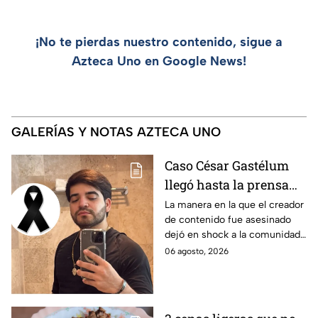
¡No te pierdas nuestro contenido, sigue a
Azteca Uno en Google News!
GALERÍAS Y NOTAS AZTECA UNO
Caso César Gastélum
llegó hasta la prensa
extranjera: qué se dice
La manera en la que el creador
de contenido fue asesinado
sobre el influencer en
dejó en shock a la comunidad
otros países
de Internet, especialmente por
06 agosto, 2026
otros casos similares