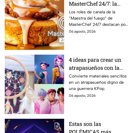
MasterChef 24/7: la
receta especial de los
Los roles de canela de la
“Maestra del fuego” de
roles de canela con
MasterChef 24/7 destacan por
tocino de la Chef Lili
su combinación de canela,
06 agosto, 2026
maple y tocino caramelizado,
una mezcla de sabores dulces
y salados.
4 ideas para crear un
atrapasueños con la
estética de KPop
Convierte materiales sencillos
en un atrapasueños digno de
Demon Hunters
una guerrera KPop.
06 agosto, 2026
Estas son las
POLÉMICAS más