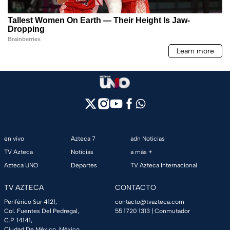
en vivo
Azteca 7
adn Noticias
TV Azteca
Noticias
a más +
Azteca UNO
Deportes
TV Azteca Internacional
TV AZTECA
CONTACTO
Periférico Sur 4121,
contacto@tvazteca.com
Col. Fuentes Del Pedregal,
55 1720 1313
| Conmutador
C.P. 14141,
Ciudad De México, México.