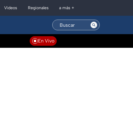
Regionales
Videos
a más +
En Vivo