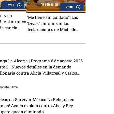
7:27
2:00
very en
"Me tiene sin cuidado": Las
7! Así arrancó
"Divas" minimizan las
 de canela
declaraciones de Michelle
ión Techo
sobre su distanciamiento en
MasterChef 24/7 (VIDEO)
nga La Alegría | Programa 6 de agosto 2026
rte 2 | Nuevos detalles en la demanda
llonaria contra Alicia Villarreal y Carlos
ejo como el primer Granjero confirmado para
 Granja VIP 2
agosto, 2026
eleas en Survivor México La Reliquia en
amas! Azalia explota contra Abel y Rey
upero queda eliminado