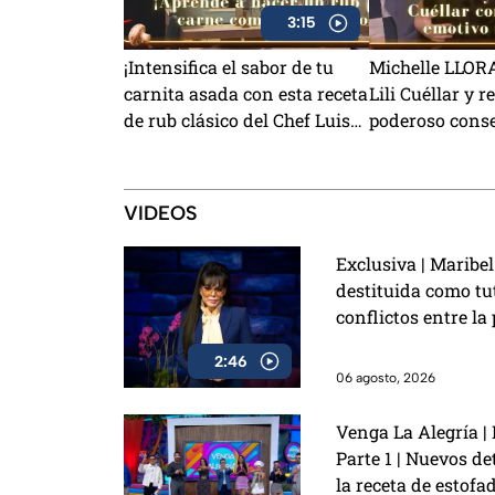
3:15
¡Intensifica el sabor de tu
Michelle LLORA
carnita asada con esta receta
Lili Cuéllar y r
de rub clásico del Chef Luis
poderoso conse
Rivas! (VIDEO)
rendirse (VIDE
VIDEOS
Exclusiva | Maribe
destituida como tut
conflictos entre la
2:46
06 agosto, 2026
Venga La Alegría |
Parte 1 | Nuevos de
la receta de estofa