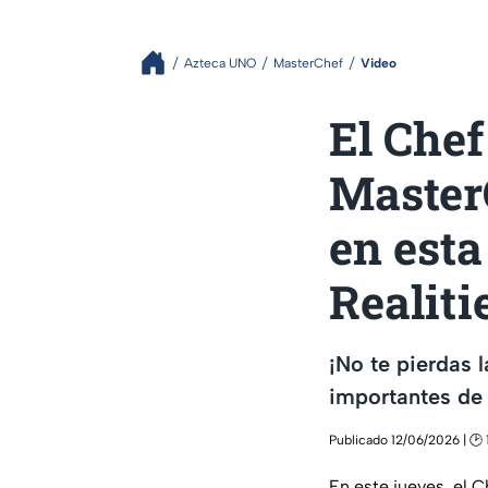
Azteca UNO
MasterChef
Video
El Che
Master
en esta
Realiti
¡No te pierdas 
importantes de
Publicado 12/06/2026 | 🕑 
En este jueves, el