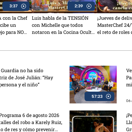
3:37
2:39
 con la Chef
Luis habla de la TENSIÓN
¡Jueves de deli
ecibe un
con Michelle que todos
MasterChef 24/
jo para NO
notaron en la Cocina Oculta
el reto de roles
O)
de MasterChef 24/7 (VIDEO)
para la fundac
(VIDEO)
l Guardia no ha sido
Ve
riz de José Julián: “Hay
Pa
 persona y el niño”
mi
Tr
57:23
La
06 
 Programa 6 de agosto 2026
¡P
talles del robo a Karely Ruiz,
Ll
do de res y cómo prevenir
Gr