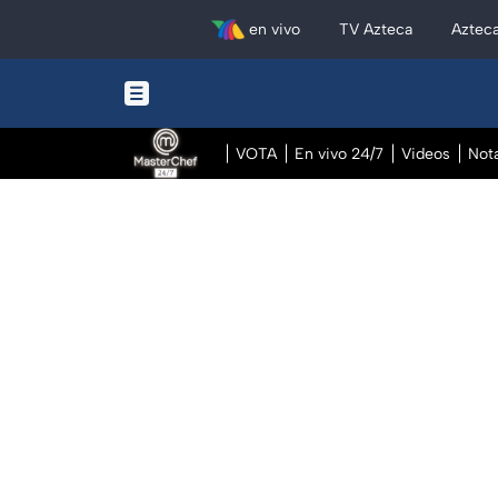
en vivo
TV Azteca
Aztec
VOTA
En vivo 24/7
Videos
Not