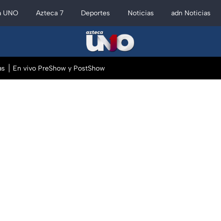
a UNO
Azteca 7
Deportes
Noticias
adn Noticias
as
En vivo PreShow y PostShow