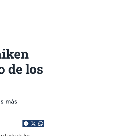
hiken
o de los
ras más
o Lado de los