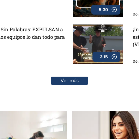
5:30
06 
l Sin Palabras: EXPULSAN a
¡I
los equipos lo dan todo para
es
(V
3:15
06 
Ver más