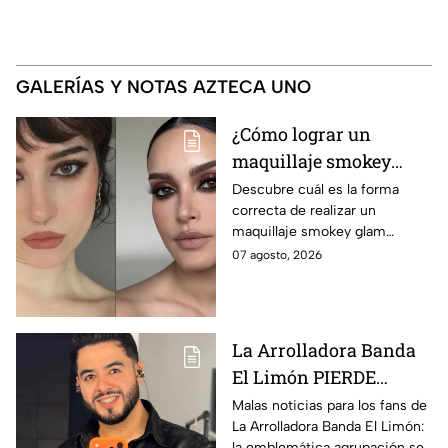
GALERÍAS Y NOTAS AZTECA UNO
¿Cómo lograr un
maquillaje smokey
glam moderno sin que
Descubre cuál es la forma
correcta de realizar un
los párpados luzcan
maquillaje smokey glam
pesados o acartonados?
moderno sin que tus párpados
07 agosto, 2026
luzcan pesados o acartonados,
de acuerdo con expertos
La Arrolladora Banda
El Limón PIERDE
integrante. ¿De quién se
Malas noticias para los fans de
La Arrolladora Banda El Limón:
trata y por qué?
la emblemática agrupación se