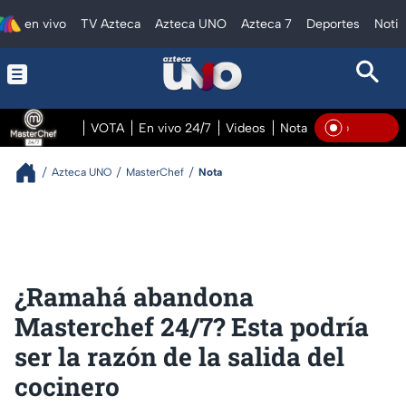
en vivo
TV Azteca
Azteca UNO
Azteca 7
Deportes
Notic
VOTA
En vivo 24/7
Videos
Notas
En vivo Pre
En Viv
Azteca UNO
MasterChef
Nota
¿Ramahá abandona
Masterchef 24/7? Esta podría
ser la razón de la salida del
cocinero