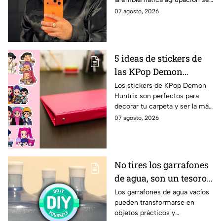
despide de uno de sus
07 agosto, 2026
integrantes. Se trata de
Salvador Arzate, quien estuvo
en la alineación por 6 años,
específicamente a cargo de la
5 ideas de stickers de
tambora.
las KPop Demon
Huntrix para decorar
Los stickers de KPop Demon
Huntrix son perfectos para
una carpeta este
decorar tu carpeta y ser la más
regreso a clases
cool en este regreso a clases.
07 agosto, 2026
No tires los garrafones
de agua, son un tesoro:
5 ideas para
Los garrafones de agua vacíos
pueden transformarse en
reutilizarlos dentro del
objetos prácticos y
hogar