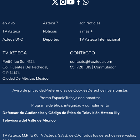
en vivo
Azteca 7
adn Noticias
TV Azteca
Noticias
a más +
Azteca UNO
Deportes
TV Azteca Internacional
TV AZTECA
CONTACTO
Periférico Sur 4121,
contacto@tvazteca.com
Col. Fuentes Del Pedregal,
55 1720 1313
| Conmutador
C.P. 14141,
Ciudad De México, México.
Aviso de privacidad
Preferencias de Cookies
Derechos
Inversionistas
Promo Espacio
Trabaja con nosotros
Programa de ética, integridad y cumplimiento
Defensor de Audiencias y Código de Ética de Televisión Azteca III y
Televisora del Valle de México
TV Azteca, M.R. & ©, TV Azteca, S.A.B. de C.V. Todos los derechos reservados,