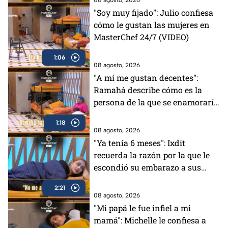
"Soy muy fijado": Julio confiesa
cómo le gustan las mujeres en
MasterChef 24/7 (VIDEO)
1:06
08 agosto, 2026
"A mí me gustan decentes":
Ramahá describe cómo es la
persona de la que se enamoraría
(VIDEO)
1:18
08 agosto, 2026
"Ya tenía 6 meses": Ixdit
recuerda la razón por la que le
escondió su embarazo a sus
padres en MasterChef 24/7
2:21
(VIDEO)
08 agosto, 2026
"Mi papá le fue infiel a mi
mamá": Michelle le confiesa a