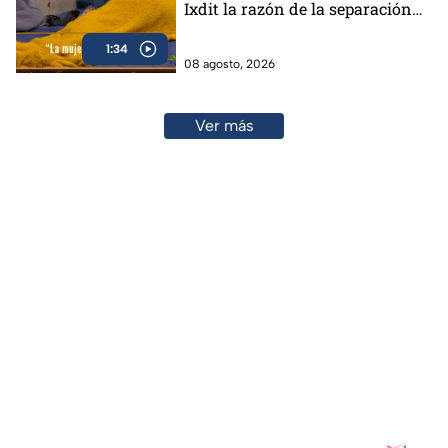
Ixdit la razón de la separación
de sus padres en MasterChef
1:34
24/7 (VIDEO)
08 agosto, 2026
Ver más