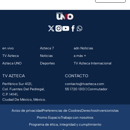
en vivo
Azteca 7
adn Noticias
TV Azteca
Noticias
a más +
Azteca UNO
Deportes
TV Azteca Internacional
TV AZTECA
CONTACTO
Periférico Sur 4121,
contacto@tvazteca.com
Col. Fuentes Del Pedregal,
55 1720 1313
| Conmutador
C.P. 14141,
Ciudad De México, México.
Aviso de privacidad
Preferencias de Cookies
Derechos
Inversionistas
Promo Espacio
Trabaja con nosotros
Programa de ética, integridad y cumplimiento