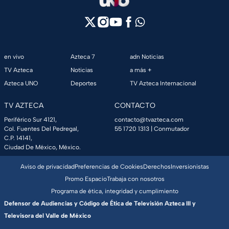
en vivo
Azteca 7
adn Noticias
TV Azteca
Noticias
a más +
Azteca UNO
Deportes
TV Azteca Internacional
TV AZTECA
CONTACTO
Periférico Sur 4121,
contacto@tvazteca.com
Col. Fuentes Del Pedregal,
55 1720 1313
| Conmutador
C.P. 14141,
Ciudad De México, México.
Aviso de privacidad
Preferencias de Cookies
Derechos
Inversionistas
Promo Espacio
Trabaja con nosotros
Programa de ética, integridad y cumplimiento
Defensor de Audiencias y Código de Ética de Televisión Azteca III y
Televisora del Valle de México