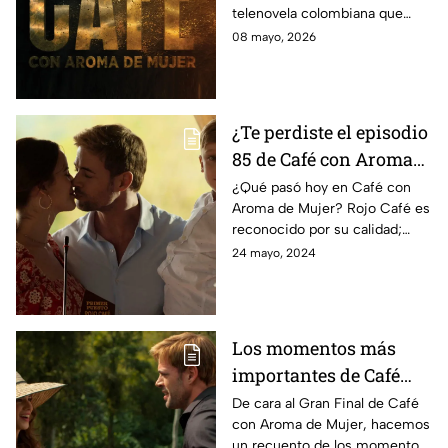
telenovela colombiana que
está siendo transmitida por a
08 mayo, 2026
más, Café con Aroma de
Mujer.
¿Te perdiste el episodio
85 de Café con Aroma
de Mujer hoy 24 de
¿Qué pasó hoy en Café con
Aroma de Mujer? Rojo Café es
mayo? Rojo Café gana
reconocido por su calidad;
el premio Taza a la
Gaviota y Sebastián enseñan a
24 mayo, 2024
Excelencia
su hijo Fernando a recolectar
café.
Los momentos más
importantes de Café
con Aroma de Mujer
De cara al Gran Final de Café
con Aroma de Mujer, hacemos
un recuento de los momentos