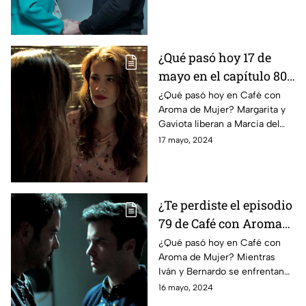
Hacienda Casablanca
Casablanca; Wilson encuentra
a Marcia.
¿Qué pasó hoy 17 de
mayo en el capítulo 80
de Café con Aroma de
¿Qué pasó hoy en Café con
Aroma de Mujer? Margarita y
Mujer? Gaviota y
Gaviota liberan a Marcia del
Margarita liberan a
encierro que vivía en la finca
17 mayo, 2024
Marcia de Wilson
de Carlos Mario; Iván regresa a
la hacienda.
¿Te perdiste el episodio
79 de Café con Aroma
de Mujer hoy 16 de
¿Qué pasó hoy en Café con
Aroma de Mujer? Mientras
mayo? Iván y Bernardo
Iván y Bernardo se enfrentan
se enfrentan en Café
en Café Élite, Lucía cae en su
16 mayo, 2024
Élite
desolada realidad tras perder a