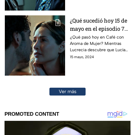
su padre.
¿Qué sucedió hoy 15 de
mayo en el episodio 78
de Café con Aroma de
¿Qué pasó hoy en Café con
Aroma de Mujer? Mientras
Mujer? Lucrecia
Lucrecia descubre que Lucía
descubre a Lucía e Iván
tiene algo con Iván, Sebastián
15 mayo, 2024
in fraganti
es capturado por la policía en
el gastrobar.
Ver más