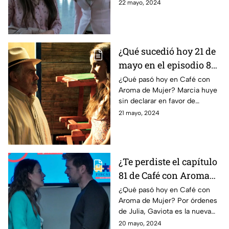
comprueba la inocencia de
22 mayo, 2024
insuficiente
Sebastián; Julia hace las pases
con Marcela y Bernardo.
¿Qué sucedió hoy 21 de
mayo en el episodio 82
de Café con Aroma de
¿Qué pasó hoy en Café con
Aroma de Mujer? Marcia huye
Mujer? Marcia escapa
sin declarar en favor de
sin declarar en favor de
Sebastián y complica su
21 mayo, 2024
Sebastián.
liberación; Lucía enfrenta una
terrible crisis.
¿Te perdiste el capítulo
81 de Café con Aroma
de Mujer hoy 20 de
¿Qué pasó hoy en Café con
Aroma de Mujer? Por órdenes
mayo? Gaviota es la
de Julia, Gaviota es la nueva
nueva líder de la
autoridad en la Hacienda
20 mayo, 2024