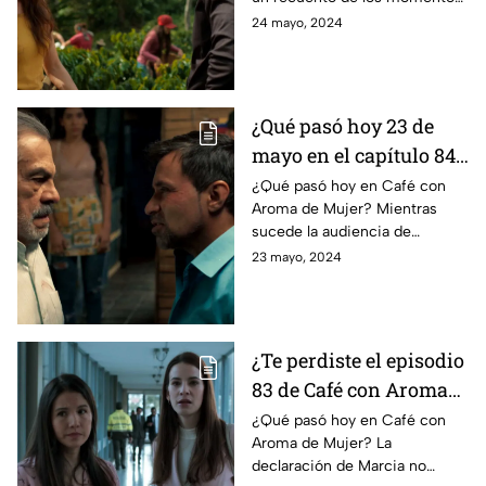
más importantes en la historia
24 mayo, 2024
de Sebastián Vallejo y Gaviota.
¿Qué pasó hoy 23 de
mayo en el capítulo 84
de Café con Aroma de
¿Qué pasó hoy en Café con
Aroma de Mujer? Mientras
Mujer? Carlos Mario y
sucede la audiencia de
Pablo Emilio son
Sebastián, Carlos Mario y Pablo
23 mayo, 2024
apresados
Emilio son apresados tras
contundentes declaraciones.
¿Te perdiste el episodio
83 de Café con Aroma
de Mujer hoy 22 de
¿Qué pasó hoy en Café con
Aroma de Mujer? La
mayo? La declaración
declaración de Marcia no
de Marcia resulta