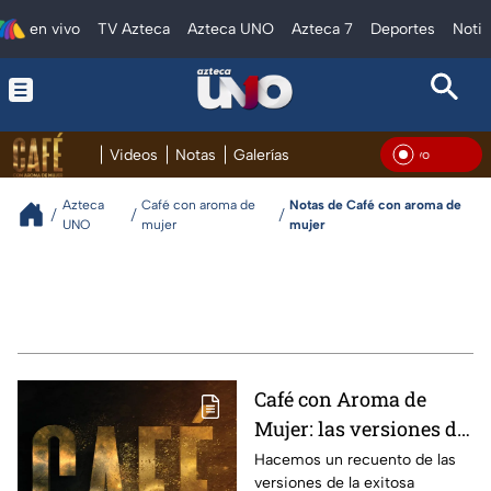
en vivo
TV Azteca
Azteca UNO
Azteca 7
Deportes
Notic
Videos
Notas
Galerías
En V
Azteca
Café con aroma de
Notas de Café con aroma de
UNO
mujer
mujer
Café con Aroma de
Mujer: las versiones de
la telenovela
Hacemos un recuento de las
versiones de la exitosa
colombiana