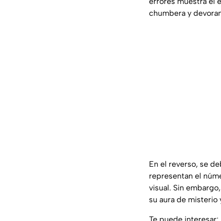
errores muestra el 
chumbera y devorand
En el reverso, se d
representan el núme
visual. Sin embargo,
su aura de misterio 
Te puede interesar: