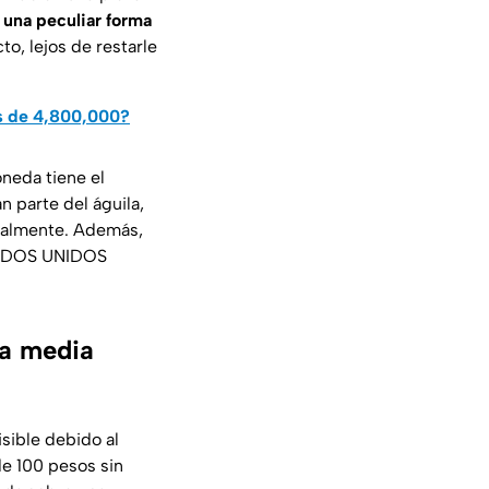
 una peculiar forma
to, lejos de restarle
ás de 4,800,000?
neda tiene el
n parte del águila,
inalmente. Además,
STADOS UNIDOS
la media
isible debido al
de 100 pesos sin