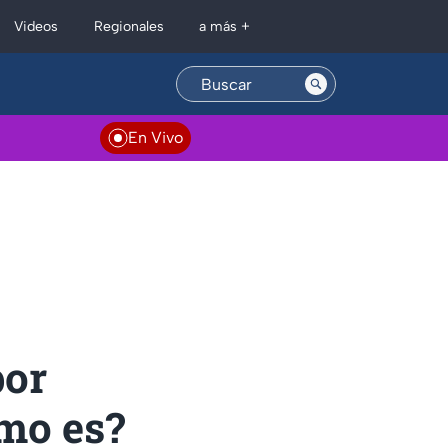
Regionales
Videos
a más +
En Vivo
por
mo es?