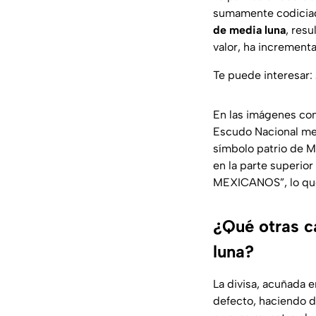
sumamente codiciada
de media luna
, res
valor, ha increment
Te puede interesar:
En las imágenes com
Escudo Nacional me
símbolo patrio de M
en la parte superio
MEXICANOS”, lo que 
¿Qué otras c
luna?
La divisa, acuñada 
defecto, haciendo di