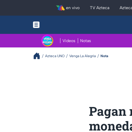
en vivo
TV Azteca
Aztec
Videos
Notas
Azteca UNO
Venga La Alegría
Nota
Pagan 
moneda