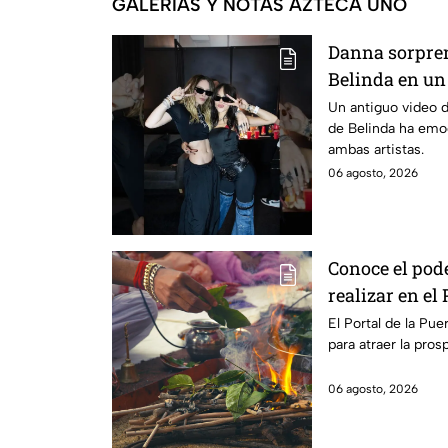
GALERÍAS Y NOTAS AZTECA UNO
Danna sorpren
Belinda en un 
tarda en reac
Un antiguo video d
de Belinda ha emo
ambas artistas.
06 agosto, 2026
Conoce el pode
realizar en el 
El Portal de la Pu
para atraer la pros
06 agosto, 2026