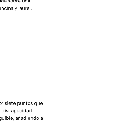
ada sobre una
cina y laurel.
or siete puntos que
n discapacidad
nguible, añadiendo a