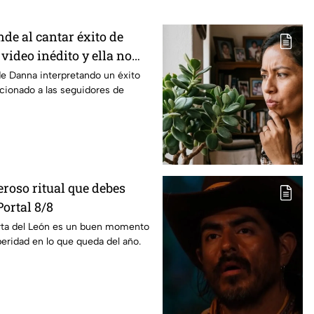
de al cantar éxito de
video inédito y ella no
cionar
e Danna interpretando un éxito
cionado a las seguidores de
roso ritual que debes
Portal 8/8
erta del León es un buen momento
peridad en lo que queda del año.