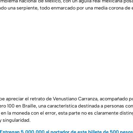
emblema nacional de México, con un águila real mexicana pos
o una serpiente, todo enmarcado por una media corona de en
ebe apreciar el retrato de Venustiano Carranza, acompañado p
ro 100 en Braille, una característica destinada a personas co
 en la moneda con el error, esta parte no es claramente disti
y singularidad.
Entregan 5,000,000 al portador de este billete de 500 pesos