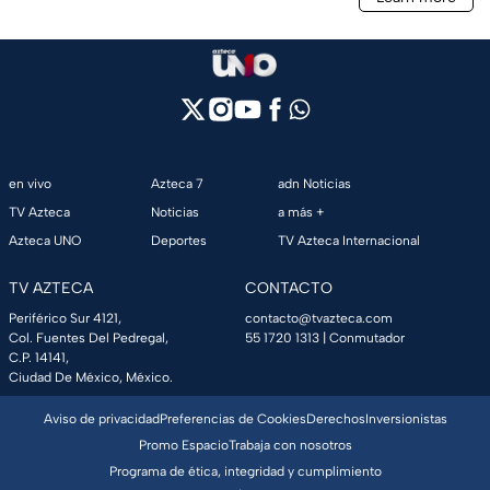
en vivo
Azteca 7
adn Noticias
TV Azteca
Noticias
a más +
Azteca UNO
Deportes
TV Azteca Internacional
TV AZTECA
CONTACTO
Periférico Sur 4121,
contacto@tvazteca.com
Col. Fuentes Del Pedregal,
55 1720 1313
| Conmutador
C.P. 14141,
Ciudad De México, México.
Aviso de privacidad
Preferencias de Cookies
Derechos
Inversionistas
Promo Espacio
Trabaja con nosotros
Programa de ética, integridad y cumplimiento