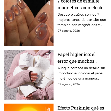
7 colores de esmalte
magnéticos con efecto
ojo de gato para lucir
Descubre cuáles son los 7
mejores tonos de esmalte que
manos elegantes
también son magnéticos y
sirven para realizar el efecto
07 agosto, 2026
ojo de gato y lucir una
manicura moderna
Papel higiénico: el
error que muchos
cometen al colocarlo
Aunque parezca un detalle sin
importancia, colocar el papel
higiénico de una manera
específica puede favorecer la
07 agosto, 2026
higiene y evitar algunos
inconvenientes.
Efecto Purkinje: qué es