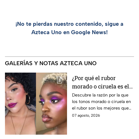
¡No te pierdas nuestro contenido, sigue a
Azteca Uno en Google News!
GALERÍAS Y NOTAS AZTECA UNO
¿Por qué el rubor
morado o ciruela es el
mejor secreto para
Descubre la razón por la que
los tonos morado o ciruela en
iluminar las pieles
el rubor son los mejores que
morenas?
puedes elegir si tienes la piel
07 agosto, 2026
morena y deseas iluminarla