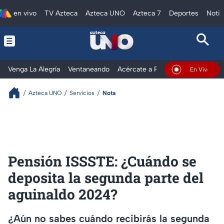
en vivo
TV Azteca
Azteca UNO
Azteca 7
Deportes
Notic
Venga La Alegría
Ventaneando
Acércate a Rocío
Al Extremo
En Vivo
Azteca UNO
Servicios
Nota
Pensión ISSSTE: ¿Cuándo se
deposita la segunda parte del
aguinaldo 2024?
¿Aún no sabes cuándo recibirás la segunda