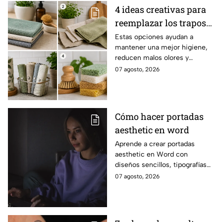
4 ideas creativas para
reemplazar los trapos
de cocina por opciones
Estas opciones ayudan a
mantener una mejor higiene,
más saludables,
reducen malos olores y
modernas y elegantes
aportan un toque moderno a la
07 agosto, 2026
cocina.
Cómo hacer portadas
aesthetic en word
Aprende a crear portadas
aesthetic en Word con
diseños sencillos, tipografías
bonitas y detalles visuales que
07 agosto, 2026
harán que tus trabajos luzcan
originales.