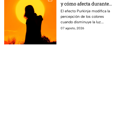
y cómo afecta durante
un eclipse
El efecto Purkinje modifica la
percepción de los colores
cuando disminuye la luz.
Conoce por qué el verde y el
07 agosto, 2026
rojo cobran protagonismo
durante un eclipse.