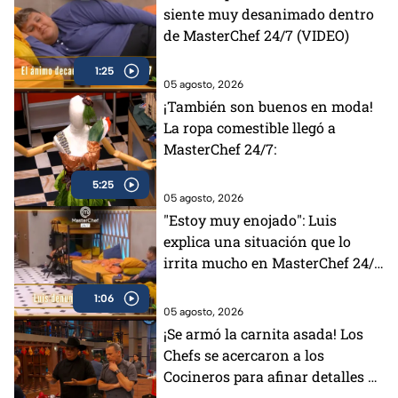
siente muy desanimado dentro
de MasterChef 24/7 (VIDEO)
1:25
05 agosto, 2026
¡También son buenos en moda!
La ropa comestible llegó a
MasterChef 24/7:
5:25
05 agosto, 2026
"Estoy muy enojado": Luis
explica una situación que lo
irrita mucho en MasterChef 24/7
(VIDEO)
1:06
05 agosto, 2026
¡Se armó la carnita asada! Los
Chefs se acercaron a los
Cocineros para afinar detalles de
la Batalla por Equipos de