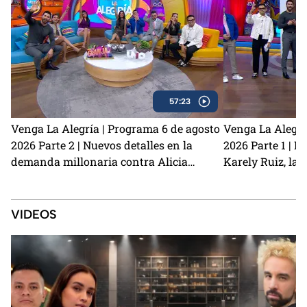
57:23
Venga La Alegría | Programa 6 de agosto
Venga La Alegrí
2026 Parte 2 | Nuevos detalles en la
2026 Parte 1 | N
demanda millonaria contra Alicia
Karely Ruiz, la 
Villarreal y Carlos Trejo como el primer
y cómo prevenir
Granjero confirmado para La Granja VIP
2
VIDEOS