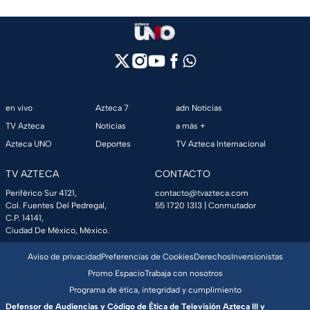
en vivo
Azteca 7
adn Noticias
TV Azteca
Noticias
a más +
Azteca UNO
Deportes
TV Azteca Internacional
TV AZTECA
CONTACTO
Periférico Sur 4121,
contacto@tvazteca.com
Col. Fuentes Del Pedregal,
55 1720 1313
| Conmutador
C.P. 14141,
Ciudad De México, México.
Aviso de privacidad
Preferencias de Cookies
Derechos
Inversionistas
Promo Espacio
Trabaja con nosotros
Programa de ética, integridad y cumplimiento
Defensor de Audiencias y Código de Ética de Televisión Azteca III y