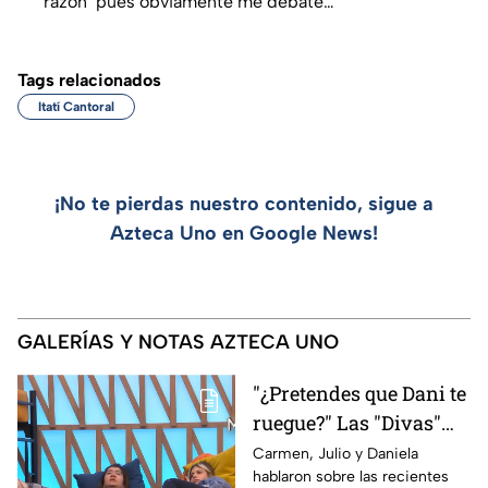
razón’ pues obviamente me debate…
Tags relacionados
Itatí Cantoral
¡No te pierdas nuestro contenido, sigue a
Azteca Uno en Google News!
GALERÍAS Y NOTAS AZTECA UNO
"¿Pretendes que Dani te
ruegue?" Las "Divas"
lamentan el
Carmen, Julio y Daniela
hablaron sobre las recientes
comportamiento de