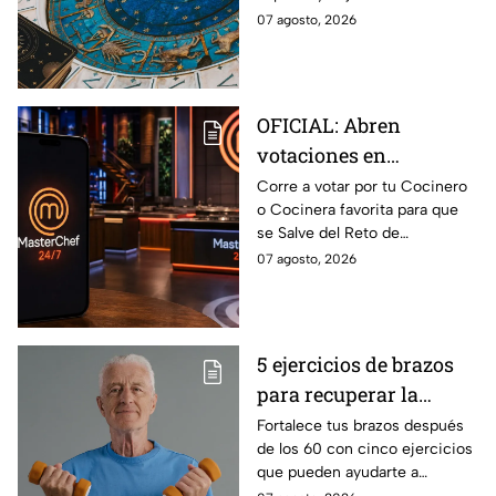
conexión inesperada
importante.
07 agosto, 2026
podría transformar tus
próximos días
OFICIAL: Abren
votaciones en
MasterChef 24/7 para
Corre a votar por tu Cocinero
o Cocinera favorita para que
que salves a un
se Salve del Reto de
Cocinero del Reto de
Eliminación de MasterChef
07 agosto, 2026
Eliminación de este
24/7 de este próximo
domingo
domingo.
5 ejercicios de brazos
para recuperar la
fuerza después de los
Fortalece tus brazos después
de los 60 con cinco ejercicios
60
que pueden ayudarte a
recuperar fuerza, movilidad y