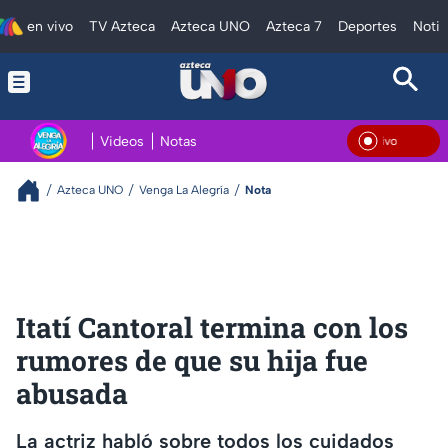
en vivo
TV Azteca
Azteca UNO
Azteca 7
Deportes
Notic
Videos
Notas
En V
Azteca UNO
Venga La Alegría
Nota
Itatí Cantoral termina con los
rumores de que su hija fue
abusada
La actriz habló sobre todos los cuidados