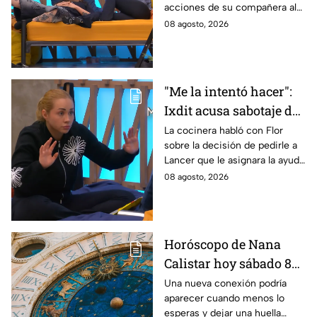
acciones de su compañera al
Michelle en MasterChef
interior del Mundo MasterChef
08 agosto, 2026
24/7
"Me la intentó hacer":
Ixdit acusa sabotaje de
Ramahá en la pasada
La cocinera habló con Flor
sobre la decisión de pedirle a
gala de salvación de
Lancer que le asignara la ayuda
MasterChef 24/7
de Ramahá y no la de Daniela
08 agosto, 2026
Horóscopo de Nana
Calistar hoy sábado 8
de agosto del 2026 para
Una nueva conexión podría
aparecer cuando menos lo
cada signo; una
esperas y dejar una huella