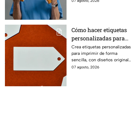
07 agosto, 2026
seguridad en los movimientos
cotidianos.
Cómo hacer etiquetas
personalizadas para
imprimir
Crea etiquetas personalizadas
para imprimir de forma
sencilla, con diseños originales
y detalles adaptados a tus
07 agosto, 2026
gustos, eventos o proyectos.