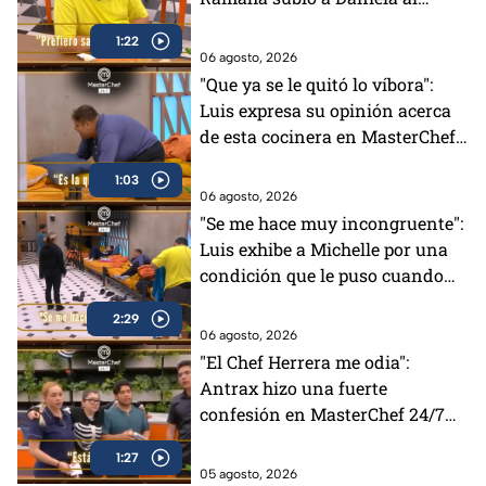
balcón en MasterChef 24/7
1:22
06 agosto, 2026
"Que ya se le quitó lo víbora":
Luis expresa su opinión acerca
de esta cocinera en MasterChef
24/7 (VIDEO)
1:03
06 agosto, 2026
"Se me hace muy incongruente":
Luis exhibe a Michelle por una
condición que le puso cuando
tenía el Pin Negro (VIDEO)
2:29
06 agosto, 2026
"El Chef Herrera me odia":
Antrax hizo una fuerte
confesión en MasterChef 24/7
(VIDEO)
1:27
05 agosto, 2026