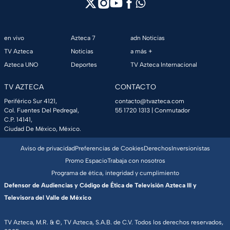
en vivo
Azteca 7
adn Noticias
TV Azteca
Noticias
a más +
Azteca UNO
Deportes
TV Azteca Internacional
TV AZTECA
CONTACTO
Periférico Sur 4121,
contacto@tvazteca.com
Col. Fuentes Del Pedregal,
55 1720 1313
| Conmutador
C.P. 14141,
Ciudad De México, México.
Aviso de privacidad
Preferencias de Cookies
Derechos
Inversionistas
Promo Espacio
Trabaja con nosotros
Programa de ética, integridad y cumplimiento
Defensor de Audiencias y Código de Ética de Televisión Azteca III y
Televisora del Valle de México
TV Azteca, M.R. & ©, TV Azteca, S.A.B. de C.V. Todos los derechos reservados,