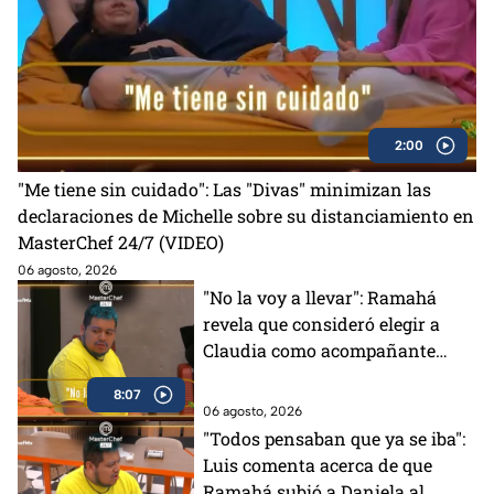
2:00
"Me tiene sin cuidado": Las "Divas" minimizan las
declaraciones de Michelle sobre su distanciamiento en
MasterChef 24/7 (VIDEO)
06 agosto, 2026
"No la voy a llevar": Ramahá
revela que consideró elegir a
Claudia como acompañante
para su salida del Mundo
8:07
MasterChef (VIDEO)
06 agosto, 2026
"Todos pensaban que ya se iba":
Luis comenta acerca de que
Ramahá subió a Daniela al