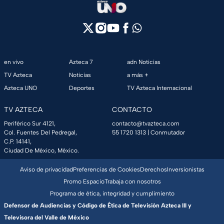
en vivo
Azteca 7
adn Noticias
TV Azteca
Noticias
a más +
Azteca UNO
Deportes
TV Azteca Internacional
TV AZTECA
CONTACTO
Periférico Sur 4121,
contacto@tvazteca.com
Col. Fuentes Del Pedregal,
55 1720 1313
| Conmutador
C.P. 14141,
Ciudad De México, México.
Aviso de privacidad
Preferencias de Cookies
Derechos
Inversionistas
Promo Espacio
Trabaja con nosotros
Programa de ética, integridad y cumplimiento
Defensor de Audiencias y Código de Ética de Televisión Azteca III y
Televisora del Valle de México