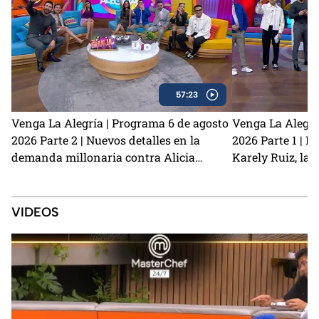
57:23
Venga La Alegría | Programa 6 de agosto
Venga La Alegrí
2026 Parte 2 | Nuevos detalles en la
2026 Parte 1 | N
demanda millonaria contra Alicia
Karely Ruiz, la 
Villarreal y Carlos Trejo como el primer
y cómo prevenir
Granjero confirmado para La Granja VIP
2
VIDEOS