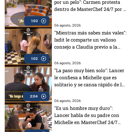
por un pelo": Carmen protesta
dentro de MasterChef 24/7 por la
decisión de los Chefs
1:03
06 agosto, 2026
"Mientras más sabes más vales":
Ixdit le comparte un valioso
consejo a Claudia previo a la
gala de MasterChef 24/7 (VIDEO)
1:02
06 agosto, 2026
"La paso muy bien solo": Lancer
le confiesa a Michelle que es
solitario y se cansa rápido de la
gente en MasterChef 24/7
2:04
06 agosto, 2026
"Es un hombre muy duro":
Lancer habla de su padre con
Michelle en MasterChef 24/7
(VIDEO)