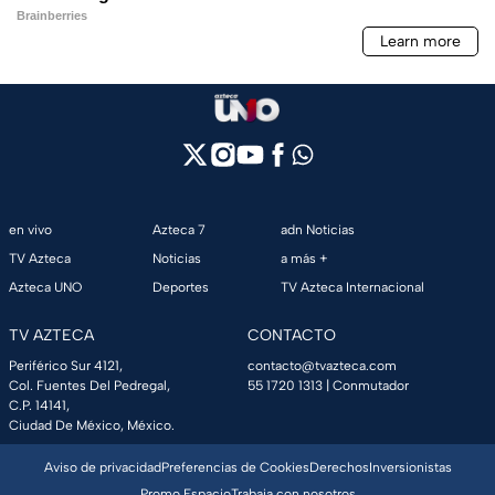
en vivo
Azteca 7
adn Noticias
TV Azteca
Noticias
a más +
Azteca UNO
Deportes
TV Azteca Internacional
TV AZTECA
CONTACTO
Periférico Sur 4121,
contacto@tvazteca.com
Col. Fuentes Del Pedregal,
55 1720 1313
| Conmutador
C.P. 14141,
Ciudad De México, México.
Aviso de privacidad
Preferencias de Cookies
Derechos
Inversionistas
Promo Espacio
Trabaja con nosotros