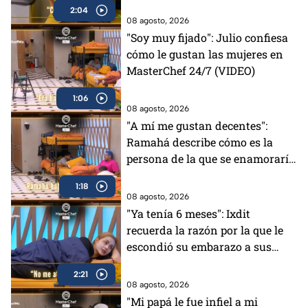
2:04
08 agosto, 2026
"Soy muy fijado": Julio confiesa
cómo le gustan las mujeres en
MasterChef 24/7 (VIDEO)
1:06
08 agosto, 2026
"A mí me gustan decentes":
Ramahá describe cómo es la
persona de la que se enamoraría
(VIDEO)
1:18
08 agosto, 2026
"Ya tenía 6 meses": Ixdit
recuerda la razón por la que le
escondió su embarazo a sus
padres en MasterChef 24/7
2:21
(VIDEO)
08 agosto, 2026
"Mi papá le fue infiel a mi