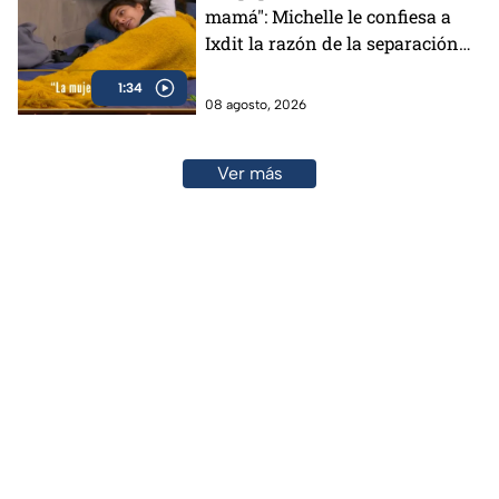
mamá": Michelle le confiesa a
Ixdit la razón de la separación
de sus padres en MasterChef
1:34
24/7 (VIDEO)
08 agosto, 2026
Ver más