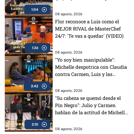
(VIDEO)
1:04
08 agosto, 2026
Flor reconoce a Luis como el
MEJOR RIVAL de MasterChef
24/7: 'Te vas a quedar' (VIDEO)
1:26
08 agosto, 2026
"Yo soy bien manipulable":
Michelle despotrica con Claudia
contra Carmen, Luis y las
"Divas" en MasterChef 24/7
3:42
(VIDEO)
08 agosto, 2026
"Su cabeza se quemó desde el
Pin Negro": Julio y Carmen
hablan de la actitud de Michelle
en MasterChef 24/7 (VIDEO)
2:10
08 agosto, 2026