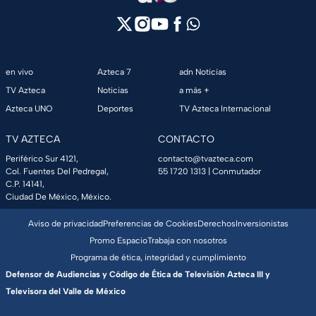
en vivo
Azteca 7
adn Noticias
TV Azteca
Noticias
a más +
Azteca UNO
Deportes
TV Azteca Internacional
TV AZTECA
CONTACTO
Periférico Sur 4121,
contacto@tvazteca.com
Col. Fuentes Del Pedregal,
55 1720 1313
| Conmutador
C.P. 14141,
Ciudad De México, México.
Aviso de privacidad
Preferencias de Cookies
Derechos
Inversionistas
Promo Espacio
Trabaja con nosotros
Programa de ética, integridad y cumplimiento
Defensor de Audiencias y Código de Ética de Televisión Azteca III y
Televisora del Valle de México