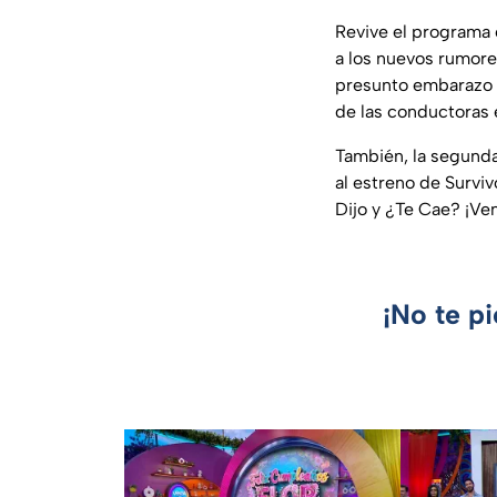
Revive el programa 
a los nuevos rumore
presunto embarazo d
de las conductoras 
También, la segunda
al estreno de Survi
Dijo y ¿Te Cae? ¡Ven
¡No te p