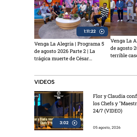
1:11:22
Venga La Al
Venga La Alegría | Programa 5
de agosto 20
de agosto 2026 Parte 2 | La
terrible cas
trágica muerte de César
¿Laura Zap
Gastélum, la emoción del Sin
demandar a
Palabras y los primeros detalles
de Charlie 
de La Granja VIP 2
VIDEOS
Flor y Claudia con
los Chefs y "Maest
24/7 (VIDEO)
3:02
05 agosto, 2026