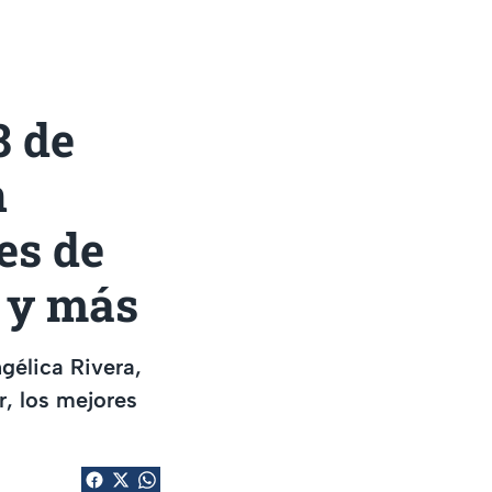
8 de
n
es de
 y más
gélica Rivera,
r, los mejores