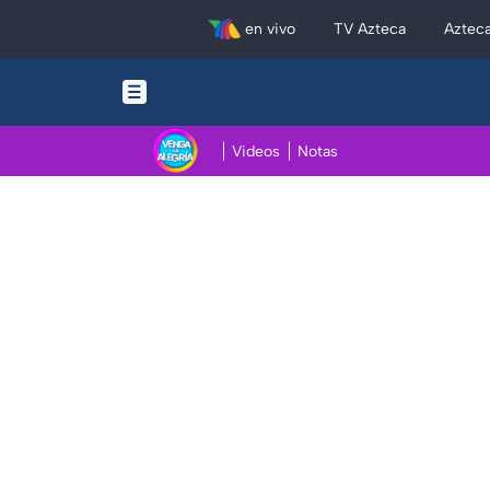
en vivo
TV Azteca
Aztec
Videos
Notas