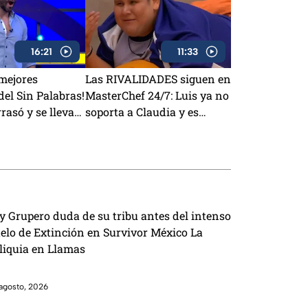
16:21
11:33
 mejores
Las RIVALIDADES siguen en
el Sin Palabras!
MasterChef 24/7: Luis ya no
rasó y se lleva
soporta a Claudia y es
víctima de sabotajes con
Lancer
y Grupero duda de su tribu antes del intenso
elo de Extinción en Survivor México La
liquia en Llamas
agosto, 2026