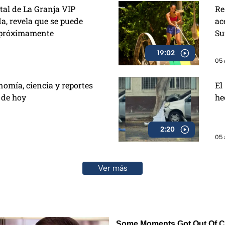
tal de La Granja VIP
Re
, revela que se puede
ac
y próximamente
Su
19:02
05 
nomía, ciencia y reportes
El
 de hoy
he
2:20
05 
Ver más