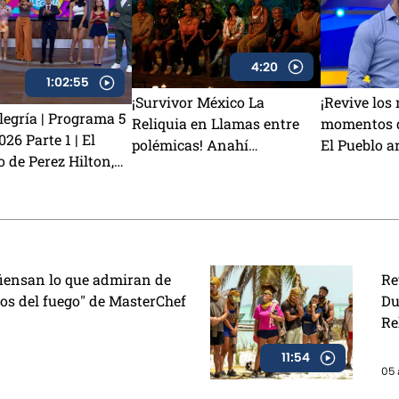
4:20
1:02:55
¡Survivor México La
¡Revive los
egría | Programa 5
Reliquia en Llamas entre
momentos d
26 Parte 1 | El
polémicas! Anahí
El Pueblo ar
o de Perez Hilton,
TRAICIONA a Sebastián y
la victoria
ata podría
Rey Grupero es nominado
 Kunno? y la visita
Zaa
fiensan lo que admiran de
Re
ros del fuego" de MasterChef
Du
Re
11:54
05 