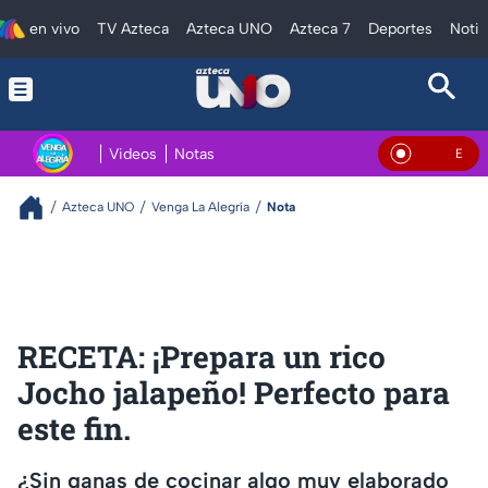
en vivo
TV Azteca
Azteca UNO
Azteca 7
Deportes
Notic
Videos
Notas
En Vivo
Azteca UNO
Venga La Alegría
Nota
RECETA: ¡Prepara un rico
Jocho jalapeño! Perfecto para
este fin.
¿Sin ganas de cocinar algo muy elaborado