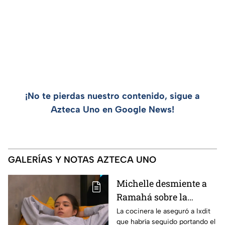
¡No te pierdas nuestro contenido, sigue a
Azteca Uno en Google News!
GALERÍAS Y NOTAS AZTECA UNO
Michelle desmiente a
Ramahá sobre la
designación del Pin
La cocinera le aseguró a Ixdit
que habría seguido portando el
Negro a un integrante