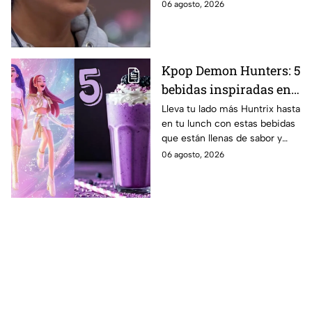
MasterChef 24/7.
06 agosto, 2026
Kpop Demon Hunters: 5
bebidas inspiradas en
las guerreras Huntrix
Lleva tu lado más Huntrix hasta
en tu lunch con estas bebidas
para llevar a la escuela
que están llenas de sabor y
este regreso a clases
frescura.
06 agosto, 2026
2026; son saludables y
deliciosas