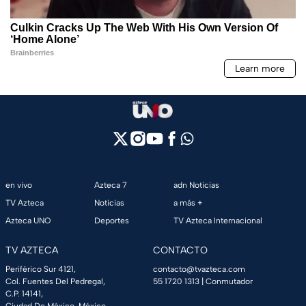
en vivo
Azteca 7
adn Noticias
TV Azteca
Noticias
a más +
Azteca UNO
Deportes
TV Azteca Internacional
TV AZTECA
CONTACTO
Periférico Sur 4121,
contacto@tvazteca.com
Col. Fuentes Del Pedregal,
55 1720 1313
| Conmutador
C.P. 14141,
Ciudad De México, México.