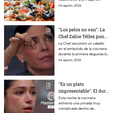
contamos todo lo que debes
06 agosto, 2026
saber antes de poner manos
en la masa.
"Los pelos no van": La
Chef Zahie Téllez pone
en evidencia a Carmen
La Chef encontró un cabello
en el embutido de la cocinera
en la gala de mandiles
durante la primera degustación
negros de MasterChef
de la noche
06 agosto, 2026
24/7
"Es un plato
impresentable": El duro
regaño que hizo llorar a
Esta noche la cocinera
enfrentó una jornada muy
Michelle dentro de
complicada dentro de
MasterChef 24/7