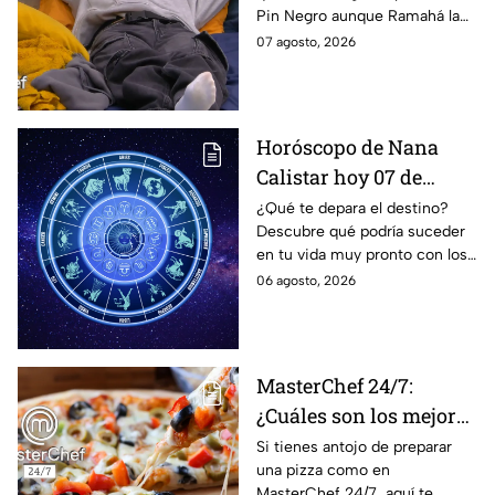
Pin Negro aunque Ramahá la
de las "Divas" en
hubiera subido al balcón
07 agosto, 2026
MasterChef 24/7
Horóscopo de Nana
Calistar hoy 07 de
agosto; estos signos
¿Qué te depara el destino?
Descubre qué podría suceder
podrían dejar de estar
en tu vida muy pronto con los
solteros más pronto de
horóscopos de Nana Calistar;
06 agosto, 2026
lo que imaginan y
tendrás toda la información
recibir propuestas
para afrontar el futuro.
laborales
MasterChef 24/7:
¿Cuáles son los mejores
quesos para preparar
Si tienes antojo de preparar
una pizza como en
pizza en casa?
MasterChef 24/7, aquí te